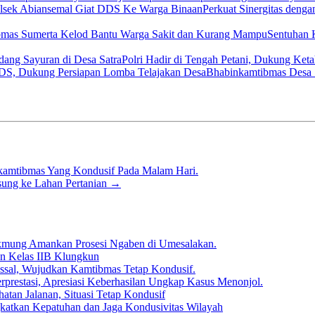
Perkuat Sinergitas den
Sentuhan 
Polri Hadir di Tengah Petani, Dukung Ket
Bhabinkamtibmas Desa 
kamtibmas Yang Kondusif Pada Malam Hari.
sung ke Lahan Pertanian
→
akmung Amankan Prosesi Ngaben di Umesalakan.
an Kelas IIB Klungkun
ssal, Wujudkan Kamtibmas Tetap Kondusif.
prestasi, Apresiasi Keberhasilan Ungkap Kasus Menonjol.
atan Jalanan, Situasi Tetap Kondusif
gkatkan Kepatuhan dan Jaga Kondusivitas Wilayah