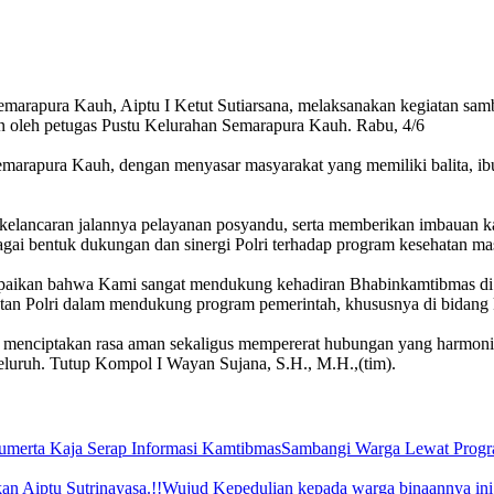
marapura Kauh, Aiptu I Ketut Sutiarsana, melaksanakan kegiatan sa
an oleh petugas Pustu Kelurahan Semarapura Kauh. Rabu, 4/6
rapura Kauh, dengan menyasar masyarakat yang memiliki balita, ibu ha
u kelancaran jalannya pelayanan posyandu, serta memberikan imbauan 
i bentuk dukungan dan sinergi Polri terhadap program kesehatan masy
ikan bahwa Kami sangat mendukung kehadiran Bhabinkamtibmas di se
ibatan Polri dalam mendukung program pemerintah, khususnya di bidang
enciptakan rasa aman sekaligus mempererat hubungan yang harmonis an
eluruh. Tutup Kompol I Wayan Sujana, S.H., M.H.,(tim).
Sambangi Warga Lewat Progr
Wujud Kepedulian kepada warga binaannya ini 