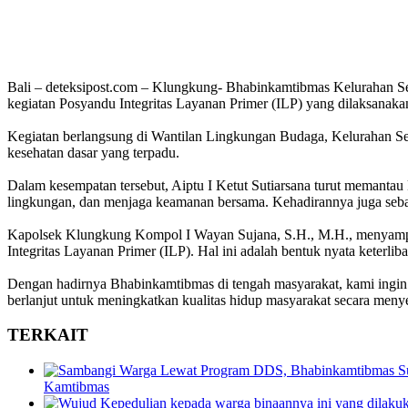
Bali – deteksipost.com – Klungkung- Bhabinkamtibmas Kelurahan Se
kegiatan Posyandu Integritas Layanan Primer (ILP) yang dilaksanak
Kegiatan berlangsung di Wantilan Lingkungan Budaga, Kelurahan Sema
kesehatan dasar yang terpadu.
Dalam kesempatan tersebut, Aiptu I Ketut Sutiarsana turut memanta
lingkungan, dan menjaga keamanan bersama. Kehadirannya juga sebaga
Kapolsek Klungkung Kompol I Wayan Sujana, S.H., M.H., menyampa
Integritas Layanan Primer (ILP). Hal ini adalah bentuk nyata keterl
Dengan hadirnya Bhabinkamtibmas di tengah masyarakat, kami ingin m
berlanjut untuk meningkatkan kualitas hidup masyarakat secara meny
TERKAIT
Kamtibmas