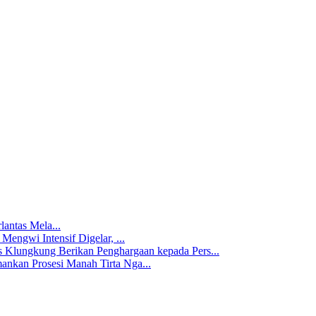
antas Mela...
 Mengwi Intensif Digelar, ...
s Klungkung Berikan Penghargaan kepada Pers...
ankan Prosesi Manah Tirta Nga...