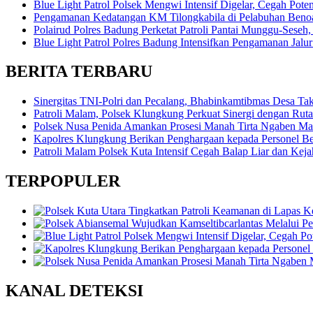
Blue Light Patrol Polsek Mengwi Intensif Digelar, Cegah Po
Pengamanan Kedatangan KM Tilongkabila di Pelabuhan Benoa
Polairud Polres Badung Perketat Patroli Pantai Munggu-Ses
Blue Light Patrol Polres Badung Intensifkan Pengamanan Jalu
BERITA TERBARU
Sinergitas TNI-Polri dan Pecalang, Bhabinkamtibmas Desa T
Patroli Malam, Polsek Klungkung Perkuat Sinergi dengan Rut
Polsek Nusa Penida Amankan Prosesi Manah Tirta Ngaben Ma
Kapolres Klungkung Berikan Penghargaan kepada Personel Ber
Patroli Malam Polsek Kuta Intensif Cegah Balap Liar dan Kejah
TERPOPULER
KANAL DETEKSI