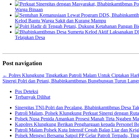
Warga Binaan
Kelod Bantu Warga Sakit dan Kurang Mampu
Telajakan Desa
Post navigation
←
Polres Klungkung Tingkatkan Patroli Malam Untuk Ciptakan Har
Sinergi Polri dan Petani, Bhabinkamtibmas Bungbungan Turun Lang
Pos Deteksi
Terbanyak Dilihat
Sinergitas TNI-Polri dan Pecalang, Bhabinkamtibmas Desa T
Patroli Malam, Polsek Klungkung Perkuat Sinergi dengan Rut
Polsek Nusa Penida Amankan Prosesi Manah Tirta Ngaben Ma
Kapolres Klungkung Berikan Penghargaan kepada Personel Ber
Patroli Malam Polsek Kuta Intensif Cegah Balap Liar dan Kejah
Polsek Mengwi Bersama Satpol PP Gelar Patroli Terpadu, Tin