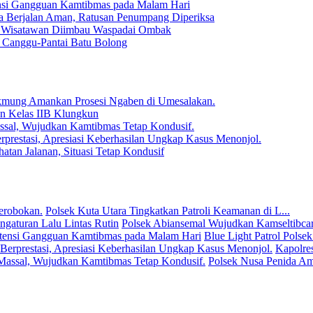
tensi Gangguan Kamtibmas pada Malam Hari
 Berjalan Aman, Ratusan Penumpang Diperiksa
eh, Wisatawan Diimbau Waspadai Ombak
r Canggu-Pantai Batu Bolong
akmung Amankan Prosesi Ngaben di Umesalakan.
an Kelas IIB Klungkun
ssal, Wujudkan Kamtibmas Tetap Kondusif.
prestasi, Apresiasi Keberhasilan Ungkap Kasus Menonjol.
atan Jalanan, Situasi Tetap Kondusif
Polsek Kuta Utara Tingkatkan Patroli Keamanan di L...
Polsek Abiansemal Wujudkan Kamseltibcarl
Blue Light Patrol Polsek
Kapolre
Polsek Nusa Penida Am