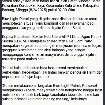
atensi adanya kegiatan balap liar di jalan Gatot Subroto Barat,
Kelurahan Kerobokan Kaja, Kecamatan Kuta Utara, Kabupaten
Badung, Minggu (8/6/2025) pukul 02.00 Wita.
Blue Light Patrol yang di gelar saat dini hari bertujuan untuk
menciptakan situasi yang kondusif dan rasa nyaman bagi
pengguna jalan yang melintas di jalur Gatsu Barat.
Kepala Kepolisian Sektor Kuta Utara AKP I Ketut Agus Pasek
Sudina S.I.K.,M.H menjelaskan kegiatan Blue Light Patrol
merupakan kegiatan rutin dengan menyusuri jalur rawan terjadi
gangguan kamtibmas dan aksi balapan yang sangat
mengganggu kenyamanan masyarakat dan pengguna jalan
terutama pada malam hari.
“Hal ini kalau di biarkan bisa berpotensi menimbulkan
perkelahian, kecelakaan lalu lintas bahkan pencurian Helm dan
sepeda motor,” ujar Kapolsek.
“Selain melaksanakan kegiatan Blue Light Patrol, Personel
menghimbau kepada masyarakat tidak nongkrong hingga larut
malam karena tidak baik bagi kesehatan tubuh dan sarankan
pulang istirahat ke rumah masing masing,” Imbuhnya.