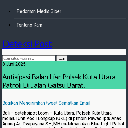
Pedoman Media Siber
Tentang Kami
Deteksi Post
8 Juni 2025
Antisipasi Balap Liar Polsek Kuta Utara
Patroli Di Jalan Gatsu Barat.
Bagikan
Mengirimkan tweet
Sematkan
Email
Bali – deteksipost.com – Kuta Utara. Polsek Kuta Utara
melalui Unit Kecil Lengkap (UKL) di pimpin Pawas Iptu Anak
Agung Ari Dwipayana SH.,MH melaksanakan Blue Light Patrol