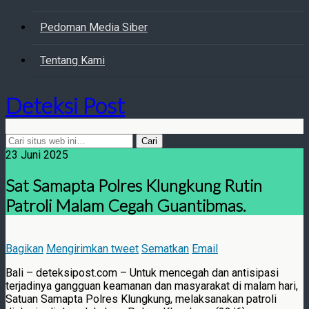
Pedoman Media Siber
Tentang Kami
Deteksi Post
23 Juni 2025
Sat Samapta Polres Klungkung Rutin
Patroli Malam Cegah Guantibmas.
Bagikan
Mengirimkan tweet
Sematkan
Email
Bali – deteksipost.com – Untuk mencegah dan antisipasi
terjadinya gangguan keamanan dan masyarakat di malam hari,
Satuan Samapta Polres Klungkung, melaksanakan patroli