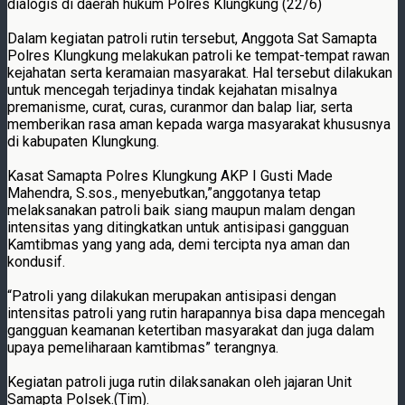
dialogis di daerah hukum Polres Klungkung (22/6)
Dalam kegiatan patroli rutin tersebut, Anggota Sat Samapta
Polres Klungkung melakukan patroli ke tempat-tempat rawan
kejahatan serta keramaian masyarakat. Hal tersebut dilakukan
untuk mencegah terjadinya tindak kejahatan misalnya
premanisme, curat, curas, curanmor dan balap liar, serta
memberikan rasa aman kepada warga masyarakat khususnya
di kabupaten Klungkung.
Kasat Samapta Polres Klungkung AKP I Gusti Made
Mahendra, S.sos., menyebutkan,”anggotanya tetap
melaksanakan patroli baik siang maupun malam dengan
intensitas yang ditingkatkan untuk antisipasi gangguan
Kamtibmas yang yang ada, demi tercipta nya aman dan
kondusif.
“Patroli yang dilakukan merupakan antisipasi dengan
intensitas patroli yang rutin harapannya bisa dapa mencegah
gangguan keamanan ketertiban masyarakat dan juga dalam
upaya pemeliharaan kamtibmas” terangnya.
Kegiatan patroli juga rutin dilaksanakan oleh jajaran Unit
Samapta Polsek.(Tim).