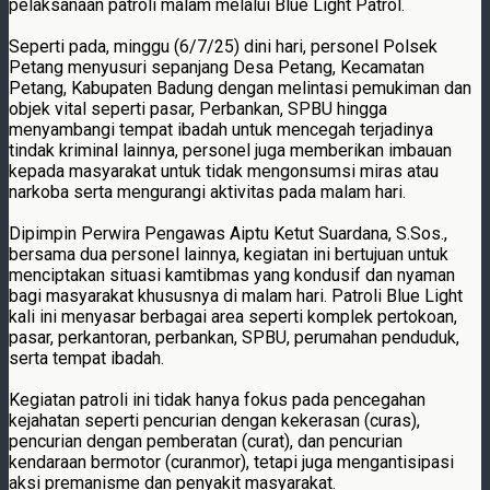
pelaksanaan patroli malam melalui Blue Light Patrol.
Seperti pada, minggu (6/7/25) dini hari, personel Polsek
Petang menyusuri sepanjang Desa Petang, Kecamatan
Petang, Kabupaten Badung dengan melintasi pemukiman dan
objek vital seperti pasar, Perbankan, SPBU hingga
menyambangi tempat ibadah untuk mencegah terjadinya
tindak kriminal lainnya, personel juga memberikan imbauan
kepada masyarakat untuk tidak mengonsumsi miras atau
narkoba serta mengurangi aktivitas pada malam hari.
Dipimpin Perwira Pengawas Aiptu Ketut Suardana, S.Sos.,
bersama dua personel lainnya, kegiatan ini bertujuan untuk
menciptakan situasi kamtibmas yang kondusif dan nyaman
bagi masyarakat khususnya di malam hari. Patroli Blue Light
kali ini menyasar berbagai area seperti komplek pertokoan,
pasar, perkantoran, perbankan, SPBU, perumahan penduduk,
serta tempat ibadah.
Kegiatan patroli ini tidak hanya fokus pada pencegahan
kejahatan seperti pencurian dengan kekerasan (curas),
pencurian dengan pemberatan (curat), dan pencurian
kendaraan bermotor (curanmor), tetapi juga mengantisipasi
aksi premanisme dan penyakit masyarakat.