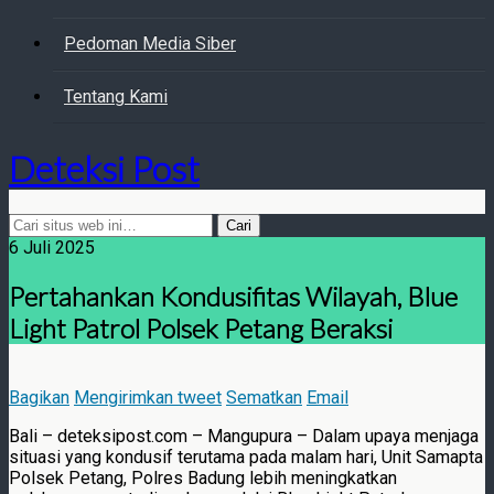
Pedoman Media Siber
Tentang Kami
Deteksi Post
6 Juli 2025
Pertahankan Kondusifitas Wilayah, Blue
Light Patrol Polsek Petang Beraksi
Bagikan
Mengirimkan tweet
Sematkan
Email
Bali – deteksipost.com – Mangupura – Dalam upaya menjaga
situasi yang kondusif terutama pada malam hari, Unit Samapta
Polsek Petang, Polres Badung lebih meningkatkan