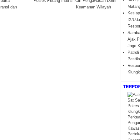
putra
Polsek Petang Intensifkan Pengawasan Demi
Matan
ransi dan
Keamanan Wilayah
→
Kesiap
IX/Uda
Respo
Samban
Ajak P
Jaga K
Patroli
Pasti
Respon
Klungk
TERPO