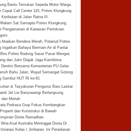
ung Bantu Temukan Sepeda Motor Warga.
 Cepat Call Center 110, Polres Klungkung
Keributan di Jalan Ratna III.
i Malam Sat Samapta Polres Klungkung
t Pengamanan di Kawasan Pertokoan
goro.
 Abaikan Bendera Merah, Polairud Polres
 Ingatkan Bahaya Bermain Air di Pantai
i Biru Polres Badung Sasar Pasar Mengwi,
ng dan Jukir Diajak Jaga Kamtibma
 Dentim Bersama Kementerian PU Gelar
ersih Bahu Jalan, Wujud Semangat Gotong
g Sambut HUT RI ke-81
uhan & Tasyakuran Pengurus Baru Laskar
hanti Jet Lie Banyuwangi Berlangsung
 dan Meriah
rata Perkasa Grup Fokus Kembangkan
 Properti dan Konstruksi di Bawah
impinan Donie Ramadhan
t Wna Asal Australia Meninggal Dunia Di
 Imigrasi Kelas I Jimbaran, Ini Penjelasan