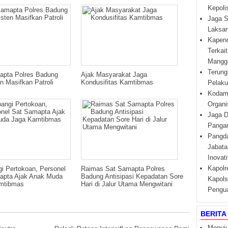
Kepoli
Jaga S
Laksan
Kapend
Terkai
Mangga
Terung
apta Polres Badung
Ajak Masyarakat Jaga
n Masifkan Patroli
Kondusifitas Kamtibmas
Pelaku
Kodam
Organi
Jaga D
Pangan
Pangda
Jabata
Inovat
i Pertokoan, Personel
Raimas Sat Samapta Polres
Kapolr
apta Ajak Anak Muda
Badung Antisipasi Kepadatan Sore
Kapols
mtibmas
Hari di Jalur Utama Mengwitani
Pengua
BERITA
Menuju