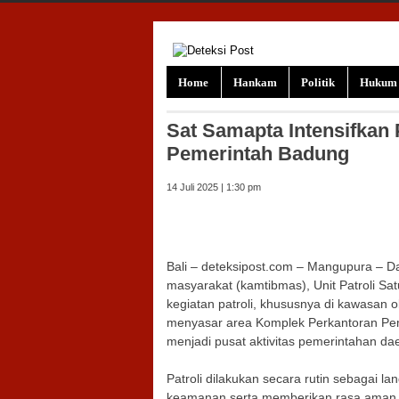
Skip to content
Home
Hankam
Politik
Hukum
Sat Samapta Intensifkan 
Pemerintah Badung
14 Juli 2025 | 1:30 pm
Bali – deteksipost.com – Mangupura – D
masyarakat (kamtibmas), Unit Patroli S
kegiatan patroli, khususnya di kawasan o
menyasar area Komplek Perkantoran Pe
menjadi pusat aktivitas pemerintahan da
Patroli dilakukan secara rutin sebagai 
keamanan serta memberikan rasa aman k