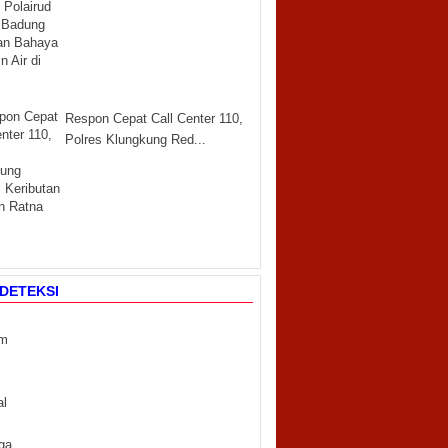
Respon Cepat Call Center 110,
Polres Klungkung Red...
DETEKSI
m
m
al
ga