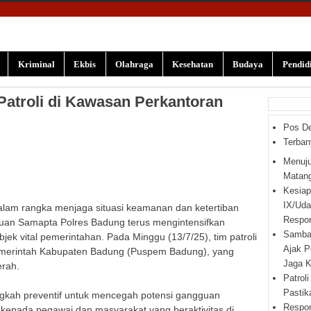
Kriminal
Ekbis
Olahraga
Kesehatan
Budaya
Pendid
Patroli di Kawasan Perkantoran
Pos De
Terban
Menuju
Matan
Kesiap
IX/Uda
alam rangka menjaga situasi keamanan dan ketertiban
Respo
atuan Samapta Polres Badung terus mengintensifkan
Samban
bjek vital pemerintahan. Pada Minggu (13/7/25), tim patroli
Ajak P
merintah Kabupaten Badung (Puspem Badung), yang
Jaga K
erah.
Patroli
Pasti
langkah preventif untuk mencegah potensi gangguan
Respon
epada pegawai dan masyarakat yang beraktivitas di