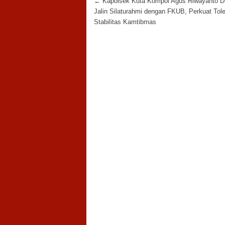
Post navigation
←
Kapolsek Kuta Kompol Agus Riwayanto Di
Jalin Silaturahmi dengan FKUB, Perkuat Tole
Stabilitas Kamtibmas