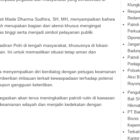
Klungk
Respon
Redam 
usti Made Dharma Sudhira, SH, MH, menyampaikan bahwa
Patrol
tah merupakan bagian dari atensi khusus mengingat
Perkua
as tinggi serta menjadi simbol pelayanan publik.
Dipone
Jangan
adiran Polri di tengah masyarakat, khususnya di lokasi-
Badung
ahan. Ini untuk memastikan situasi tetap aman dan
Patrol
Pedaga
Polsek
uga menyempatkan diri berdialog dengan petugas keamanan
Aksi B
mberikan imbauan terkait kewaspadaan terhadap potensi
Royon
upun gangguan ketertiban.
Penguk
gaskan akan terus meningkatkan patroli rutin di kawasan
Bali S
as keamanan wilayah dan menjalin kedekatan dengan
Hikmat
PT Ba
Bisnis
Kepem
Terkai
Kantor