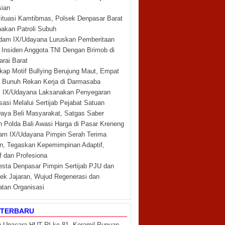
sian
ituasi Kamtibmas, Polsek Denpasar Barat
akan Patroli Subuh
am IX/Udayana Luruskan Pemberitaan
t Insiden Anggota TNI Dengan Brimob di
rai Barat
kap Motif Bullying Berujung Maut, Empat
 Bunuh Rekan Kerja di Darmasaba
 IX/Udayana Laksanakan Penyegaran
sasi Melalui Sertijab Pejabat Satuan
aya Beli Masyarakat, Satgas Saber
 Polda Bali Awasi Harga di Pasar Kreneng
m IX/Udayana Pimpin Serah Terima
n, Tegaskan Kepemimpinan Adaptif,
if dan Profesiona
esta Denpasar Pimpin Sertijab PJU dan
ek Jajaran, Wujud Regenerasi dan
tan Organisasi
 TERBARU
 Upacara HUT RI ke-81, Koramil Pupuan