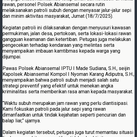
rawan, personel Polsek Abiansemal secara rutin
melaksanakan patroli subuh dengan menyasar jalur-jalur sepi
dan minim aktivitas masyarakat, Jumat (18/7/2025).
Kegiatan patroli ini dilaksanakan dengan menyusuri kawasan
permukiman, jalan desa, pertokoan, serta lokasi-lokasi rawan
gangguan keamanan dan ketertiban. Petugas juga melakukan
pengecekan terhadap kendaraan yang melintas serta
menyampaikan imbauan kamtibmas kepada warga yang
dijumpai.
Pawas Polsek Abiansemal IPTU I Made Sudiana, S.H., seijin
Kapolsek Abiansemal Kompol I Nyoman Karang Adiputra, S.H.,
menyampaikan bahwa patroli subuh menjadi salah satu
strategi preventif yang efektif untuk menekan angka
kriminalitas serta memberikan rasa aman kepada masyarakat.
“Waktu subuh merupakan jam rawan yang perlu diantisipasi.
Kami fokuskan patroli pada jalur sepi yang rawan
dimanfaatkan untuk tindak kejahatan seperti pencurian dan
balap liar,” ujarnya.
Dalam kegiatan tersebut, petugas juga turut memantau situasi