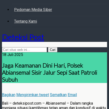
Pedoman Media Siber
Tentang Kami
Deteksi Post
18 Juli 2025
Jaga Keamanan Dini Hari, Polsek
Abiansemal Sisir Jalur Sepi Saat Patroli
Subuh
Bagikan
Mengirimkan tweet
Sematkan
Email
Bali – deteksipost.com – Abiansemal – Dalam rangka
menjaga situasi kamtibmas tetap aman dan kondusif di waktu