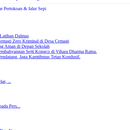
r Pertokoan & Jalur Sepi
 Latihan Dalmas
emagi Zero Kriminal di Desa Cemagi
ng Aman di Depan Sekolah
mbahyangan Sejit Kongco di Vihara Dharma Ratna.
endatang, Jaga Kamtibmas Tetap Kondusif.
ar, ...
ada Pers...