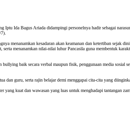
ng Iptu Ida Bagus Ariada didampingi personelnya hadir sebagai nar
7).
ngnya menanamkan kesadaran akan keamanan dan ketertiban sejak dini 
at, serta menanamkan nilai-nilai luhur Pancasila guna membentuk karak
 bullying baik secara verbal maupun fisik, penggunaan media sosial sec
ua dan guru, serta rajin belajar demi menggapai cita-cita yang diingink
ter yang kuat dan wawasan yang luas untuk menghadapi tantangan zaman,