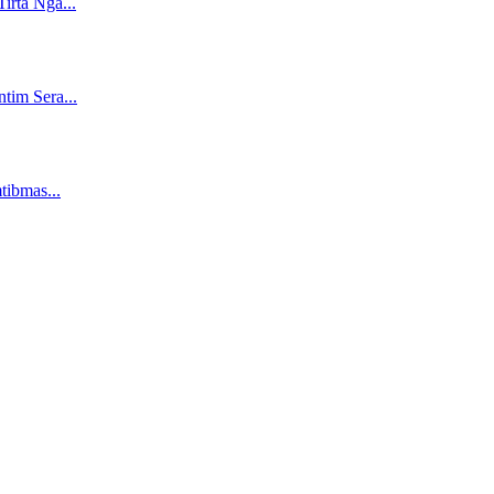
irta Nga...
tim Sera...
tibmas...