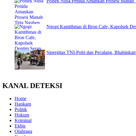
Polsek Nusa Penida Amankan Prosesi Manah T
Ngopi Kamtibmas di Bron Cafe, Kapolsek Den
Sinergitas TNI-Polri dan Pecalang, Bhabinkam
KANAL DETEKSI
Home
Hankam
Politik
Hukum
Kriminal
Ekbis
Olahraga