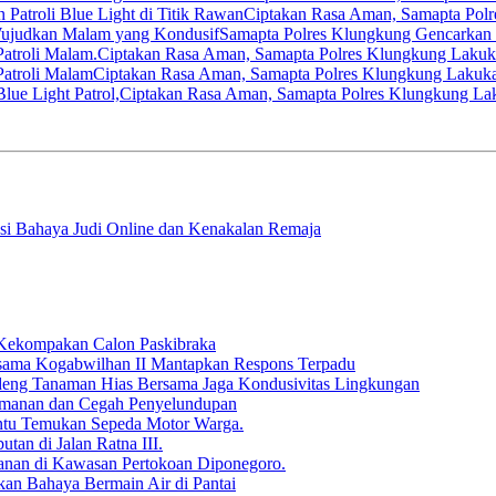
Ciptakan Rasa Aman, Samapta Polre
Samapta Polres Klungkung Gencarkan 
Ciptakan Rasa Aman, Samapta Polres Klungkung Lakuka
Ciptakan Rasa Aman, Samapta Polres Klungkung Lakuka
Ciptakan Rasa Aman, Samapta Polres Klungkung Laku
 Bahaya Judi Online dan Kenakalan Remaja
Kekompakan Calon Paskibraka
rsama Kogabwilhan II Mantapkan Respons Terpadu
deng Tanaman Hias Bersama Jaga Kondusivitas Lingkungan
 Keamanan dan Cegah Penyelundupan
antu Temukan Sepeda Motor Warga.
tan di Jalan Ratna III.
anan di Kawasan Pertokoan Diponegoro.
kan Bahaya Bermain Air di Pantai