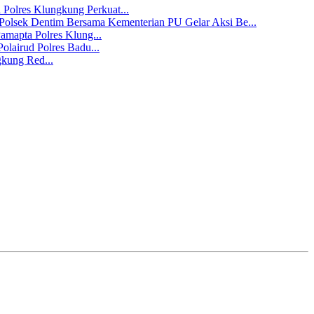
 Polres Klungkung Perkuat...
Polsek Dentim Bersama Kementerian PU Gelar Aksi Be...
amapta Polres Klung...
olairud Polres Badu...
gkung Red...