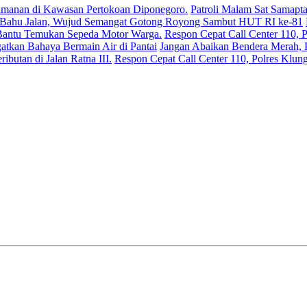
Patroli Malam Sat Samapta
Respon Cepat Call Center 110, P
Jangan Abaikan Bendera Merah, P
Respon Cepat Call Center 110, Polres Klun