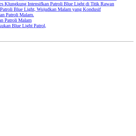
s Klungkung Intensifkan Patroli Blue Light di Titik Rawan
Patroli Blue Light, Wujudkan Malam yang Kondusif
n Patroli Malam.
n Patroli Malam
kan Blue Light Patrol,