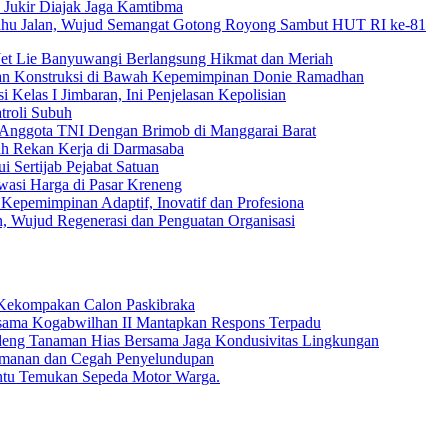
 Jukir Diajak Jaga Kamtibma
Bahu Jalan, Wujud Semangat Gotong Royong Sambut HUT RI ke-81
Jet Lie Banyuwangi Berlangsung Hikmat dan Meriah
dan Konstruksi di Bawah Kepemimpinan Donie Ramadhan
 Kelas I Jimbaran, Ini Penjelasan Kepolisian
troli Subuh
 Anggota TNI Dengan Brimob di Manggarai Barat
uh Rekan Kerja di Darmasaba
 Sertijab Pejabat Satuan
wasi Harga di Pasar Kreneng
Kepemimpinan Adaptif, Inovatif dan Profesiona
n, Wujud Regenerasi dan Penguatan Organisasi
Kekompakan Calon Paskibraka
rsama Kogabwilhan II Mantapkan Respons Terpadu
deng Tanaman Hias Bersama Jaga Kondusivitas Lingkungan
 Keamanan dan Cegah Penyelundupan
antu Temukan Sepeda Motor Warga.