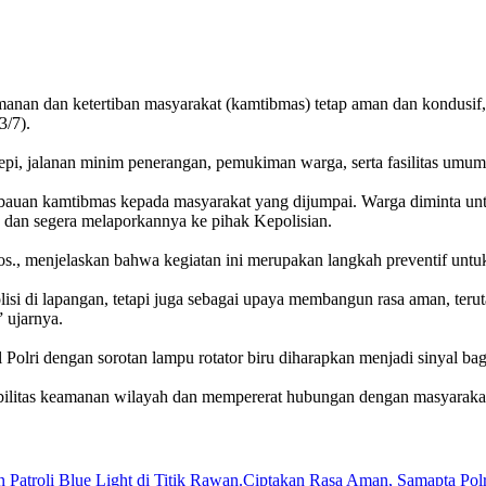
manan dan ketertiban masyarakat (kamtibmas) tetap aman dan kondusif
3/7).
epi, jalanan minim penerangan, pemukiman warga, serta fasilitas umum
bauan kamtibmas kepada masyarakat yang dijumpai. Warga diminta unt
, dan segera melaporkannya ke pihak Kepolisian.
., menjelaskan bahwa kegiatan ini merupakan langkah preventif unt
lisi di lapangan, tetapi juga sebagai upaya membangun rasa aman, te
 ujarnya.
Polri dengan sorotan lampu rotator biru diharapkan menjadi sinyal bagi
abilitas keamanan wilayah dan mempererat hubungan dengan masyarakat
Ciptakan Rasa Aman, Samapta Polre