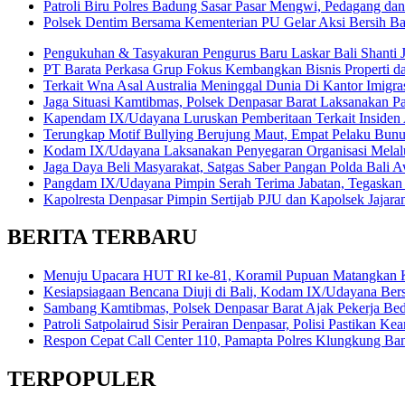
Patroli Biru Polres Badung Sasar Pasar Mengwi, Pedagang dan
Polsek Dentim Bersama Kementerian PU Gelar Aksi Bersih 
Pengukuhan & Tasyakuran Pengurus Baru Laskar Bali Shanti 
PT Barata Perkasa Grup Fokus Kembangkan Bisnis Properti 
Terkait Wna Asal Australia Meninggal Dunia Di Kantor Imigrasi
Jaga Situasi Kamtibmas, Polsek Denpasar Barat Laksanakan Pa
Kapendam IX/Udayana Luruskan Pemberitaan Terkait Insiden
Terungkap Motif Bullying Berujung Maut, Empat Pelaku Bun
Kodam IX/Udayana Laksanakan Penyegaran Organisasi Melalui
Jaga Daya Beli Masyarakat, Satgas Saber Pangan Polda Bali A
Pangdam IX/Udayana Pimpin Serah Terima Jabatan, Tegaskan 
Kapolresta Denpasar Pimpin Sertijab PJU dan Kapolsek Jajara
BERITA TERBARU
Menuju Upacara HUT RI ke-81, Koramil Pupuan Matangkan 
Kesiapsiagaan Bencana Diuji di Bali, Kodam IX/Udayana Be
Sambang Kamtibmas, Polsek Denpasar Barat Ajak Pekerja Be
Patroli Satpolairud Sisir Perairan Denpasar, Polisi Pastikan
Respon Cepat Call Center 110, Pamapta Polres Klungkung B
TERPOPULER