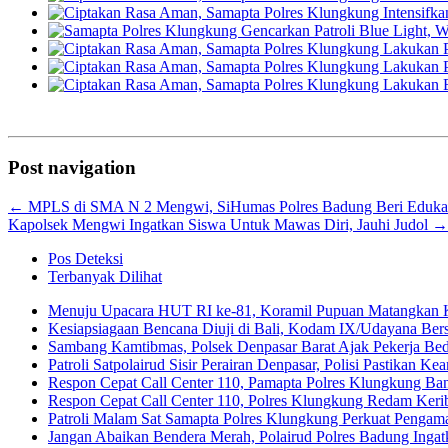
Post navigation
←
MPLS di SMA N 2 Mengwi, SiHumas Polres Badung Beri Edukasi
Kapolsek Mengwi Ingatkan Siswa Untuk Mawas Diri, Jauhi Judol
→
Pos Deteksi
Terbanyak Dilihat
Menuju Upacara HUT RI ke-81, Koramil Pupuan Matangkan 
Kesiapsiagaan Bencana Diuji di Bali, Kodam IX/Udayana Be
Sambang Kamtibmas, Polsek Denpasar Barat Ajak Pekerja Be
Patroli Satpolairud Sisir Perairan Denpasar, Polisi Pastikan
Respon Cepat Call Center 110, Pamapta Polres Klungkung B
Respon Cepat Call Center 110, Polres Klungkung Redam Keribu
Patroli Malam Sat Samapta Polres Klungkung Perkuat Pengam
Jangan Abaikan Bendera Merah, Polairud Polres Badung Ingat