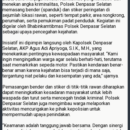
menekan angka kriminalitas, Polsek Denpasar Selatan
memasang bender (spanduk) dan stiker peringatan di
sejumlah lokasi rawan, seperti tempat parkir, area nongkrong,
perumahan, serta pemukiman padat penduduk. Kegiatan ini
digelar oleh Bhabinkamtibmas Polsek Denpasar Selatan
sebagai upaya pencegahan kejahatan.
Inisiatif ini dipimpin langsung oleh Kapolsek Denpasar
Selatan, AKP Agus Adi Apriyoga, S.I.K., M.H., yang
menekankan pentingnya kewaspadaan masyarakat. “Kami
ingin mengingatkan warga agar selalu berhati-hati, terutama
saat memarkirkan sepeda motor. Pastikan kendaraan benar-
benar aman karena kejahatan bisa terjadi di mana saja,
tergantung niat pelaku dan kesempatan yang ada,” ujarnya.
Pemasangan bender dan stiker di titik-titik rawan diharapkan
dapat meningkatkan kesadaran masyarakat untuk lebih
waspada dan turut serta mencegah tindak kriminal. Polsek
Denpasar Selatan juga mengimbau warga melaporkan
aktivitas mencurigakan ke pihak kepolisian untuk
mempermudah upaya penindakan.
“Keamanan adalah tanggung jawab bersama. Dengan sinergi