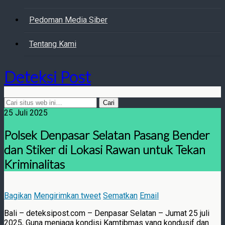
Pedoman Media Siber
Tentang Kami
Deteksi Post
25 Juli 2025
Polsek Denpasar Selatan Pasang Bender
dan Stiker di Lokasi Rawan untuk Tekan
Kriminalitas
Bagikan
Mengirimkan tweet
Sematkan
Email
Bali – deteksipost.com – Denpasar Selatan – Jumat 25 juli
2025, Guna menjaga kondisi Kamtibmas yang kondusif dan