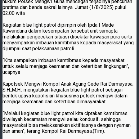
hukum Polsek Mengwi. Guna mencegah terjadinya pencurian
pratima dan benda sakral lainnya. Jumat (1/8/2025) pukul
02.00 wita
Kegiatan blue light patrol dipimpin oleh Ipda I Made
Rawandana dalam kesempatan tersebut unit samapta
melakukan pengecekan situasi disekitar kawasan pura serta
menyampaikan imbauan kamtibmas kepada masyarakat yang
dijumpai saat pelaksanaan patroli
“Kita sampaikan imbauan kamtibmas kepada masyarakat
untuk selalu menjaga keamanan dan ketertiban lingkungan”,
ucapnya
Kapolsek Mengwi Kompol Anak Agung Gede Rai Darmayasa,
S.H.,M.H., mengatakan kegiatan blue light patrol sebagai
bentuk upaya kepolisian khususnya polsek mengwi dalam
menjaga keamanan dan ketertiban dimasyarakat
“Melalui kegiatan blue light patrol kita ciptakan kamtibmas
diwilayah kecamatan mengwi selau kondusif, sehingga
masyarakat bisa melaksanakan aktifitasnya dengan nyaman
dan aman”, terang Kompol Rai Darmayasa.(Tim).