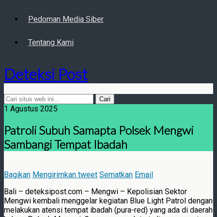
Pedoman Media Siber
Tentang Kami
Deteksi Post
1 Agustus 2025
Patroli Subuh Samapta Polsek Mengwi
Sambangi Tempat Ibadah
Bagikan
Mengirimkan tweet
Sematkan
Email
Bali – deteksipost.com – Mengwi – Kepolisian Sektor
Mengwi kembali menggelar kegiatan Blue Light Patrol dengan
melakukan atensi tempat ibadah (pura-red) yang ada di daerah