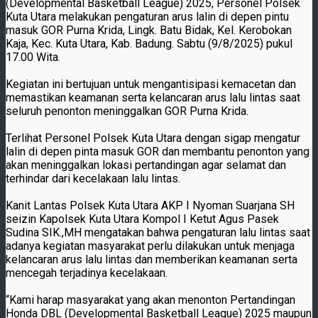
(Developmental Basketball League) 2025, Personel Polsek
Kuta Utara melakukan pengaturan arus lalin di depen pintu
masuk GOR Purna Krida, Lingk. Batu Bidak, Kel. Kerobokan
Kaja, Kec. Kuta Utara, Kab. Badung. Sabtu (9/8/2025) pukul
17.00 Wita.
Kegiatan ini bertujuan untuk mengantisipasi kemacetan dan
memastikan keamanan serta kelancaran arus lalu lintas saat
seluruh penonton meninggalkan GOR Purna Krida.
Terlihat Personel Polsek Kuta Utara dengan sigap mengatur
lalin di depen pinta masuk GOR dan membantu penonton yang
akan meninggalkan lokasi pertandingan agar selamat dan
terhindar dari kecelakaan lalu lintas.
Kanit Lantas Polsek Kuta Utara AKP I Nyoman Suarjana SH
seizin Kapolsek Kuta Utara Kompol I Ketut Agus Pasek
Sudina SIK.,MH mengatakan bahwa pengaturan lalu lintas saat
adanya kegiatan masyarakat perlu dilakukan untuk menjaga
kelancaran arus lalu lintas dan memberikan keamanan serta
mencegah terjadinya kecelakaan.
“Kami harap masyarakat yang akan menonton Pertandingan
Honda DBL (Developmental Basketball League) 2025 maupun