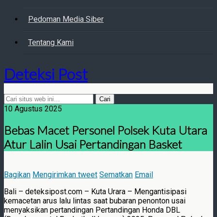
Pedoman Media Siber
Tentang Kami
Deteksi Post
10 Agustus 2025
Bebas Macet Personel Polsek Kuta Utara
Atur Lalin Usai Pertandingan Basket
Bagikan
Mengirimkan tweet
Sematkan
Email
Bali – deteksipost.com – Kuta Urara – Mengantisipasi
kemacetan arus lalu lintas saat bubaran penonton usai
menyaksikan pertandingan Pertandingan Honda DBL