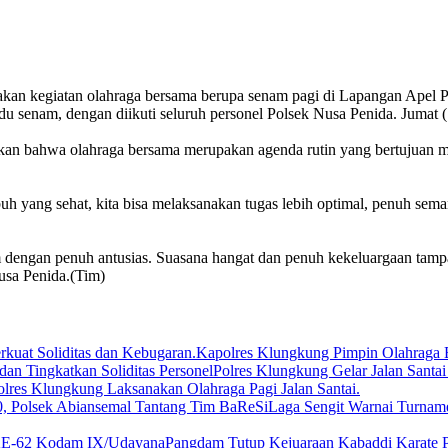
akan kegiatan olahraga bersama berupa senam pagi di Lapangan Apel P
 senam, dengan diikuti seluruh personel Polsek Nusa Penida. Jumat 
 bahwa olahraga bersama merupakan agenda rutin yang bertujuan men
uh yang sehat, kita bisa melaksanakan tugas lebih optimal, penuh sem
 dengan penuh antusias. Suasana hangat dan penuh kekeluargaan tampa
usa Penida.(Tim)
Kapolres Klungkung Pimpin Olahraga B
Polres Klungkung Gelar Jalan Santai
olres Klungkung Laksanakan Olahraga Pagi Jalan Santai.
Laga Sengit Warnai Turnam
Pangdam Tutup Kejuaraan Kabaddi Karat