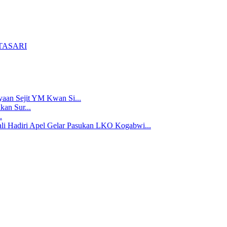
TASARI
aan Sejit YM Kwan Si...
an Sur...
.
li Hadiri Apel Gelar Pasukan LKO Kogabwi...