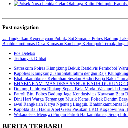
Post navigation
←
Tingkatkan Kepercayaan Publik, Sat Samapta Polres Badung Laks
Bhabinkamtibmas Desa Kamasan Sambang Kelompok Ternak, Ingatk
Pos Deteksi
Terbanyak Dilihat
Satreskrim Polres Klungkung Bekuk Residivis Pembobol War
Kapolres Klungkung Jalin Silaturahmi dengan Raja Klungkung
Bhabinkamtibmas Kelurahan Sesetan Hadiri Kerja Bakti "Jumat
BHABINKAMTMAS DESA SANUR KAUH DUKUNG GO
Dukung Lahirnya Bintang Sepak Bola Muda, Wakapolda Lepas 
Patroli Biru Polres Badung Jaga Kondusivitas Kawasan Batu 
Dini Hari Warga Terganggu Musik Keras, Polsek Dentim Berge
awal Rangkaian Karya Ngenteg Linggih, Bhabinkamtibmas K
Kapolda Bali Hadiri Apel Gelar Pasukan LKO Kogabwilhan II
Wakapolsek Mengwi Pimpin Patroli Harkamtibmas, Serap Inf
BERITA TERBARU