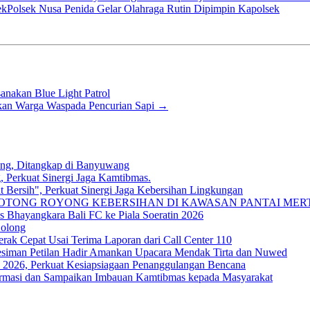
Polsek Nusa Penida Gelar Olahraga Rutin Dipimpin Kapolsek
anakan Blue Light Patrol
an Warga Waspada Pencurian Sapi
→
ung, Ditangkap di Banyuwang
, Perkuat Sinergi Jaga Kamtibmas.
 Bersih", Perkuat Sinergi Jaga Kebersihan Lingkungan
TONG ROYONG KEBERSIHAN DI KAWASAN PANTAI MER
Bhayangkara Bali FC ke Piala Soeratin 2026
Bolong
rak Cepat Usai Terima Laporan dari Call Center 110
esiman Petilan Hadir Amankan Upacara Mendak Tirta dan Nuwed
 2026, Perkuat Kesiapsiagaan Penanggulangan Bencana
ormasi dan Sampaikan Imbauan Kamtibmas kepada Masyarakat