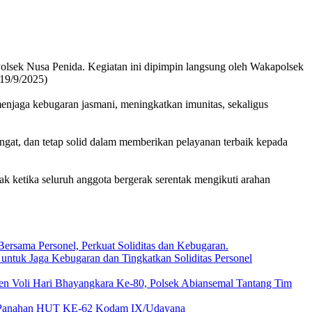
olsek Nusa Penida. Kegiatan ini dipimpin langsung oleh Wakapolsek
(19/9/2025)
jaga kebugaran jasmani, meningkatkan imunitas, sekaligus
angat, dan tetap solid dalam memberikan pelayanan terbaik kepada
k ketika seluruh anggota bergerak serentak mengikuti arahan
ersama Personel, Perkuat Soliditas dan Kebugaran.
 untuk Jaga Kebugaran dan Tingkatkan Soliditas Personel
en Voli Hari Bhayangkara Ke-80, Polsek Abiansemal Tantang Tim
e Panahan HUT KE-62 Kodam IX/Udayana