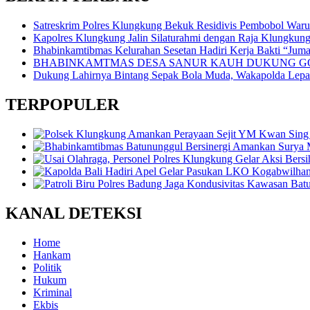
Satreskrim Polres Klungkung Bekuk Residivis Pembobol War
Kapolres Klungkung Jalin Silaturahmi dengan Raja Klungkung
Bhabinkamtibmas Kelurahan Sesetan Hadiri Kerja Bakti “Jumat
BHABINKAMTMAS DESA SANUR KAUH DUKUNG GO
Dukung Lahirnya Bintang Sepak Bola Muda, Wakapolda Lepas 
TERPOPULER
KANAL DETEKSI
Home
Hankam
Politik
Hukum
Kriminal
Ekbis