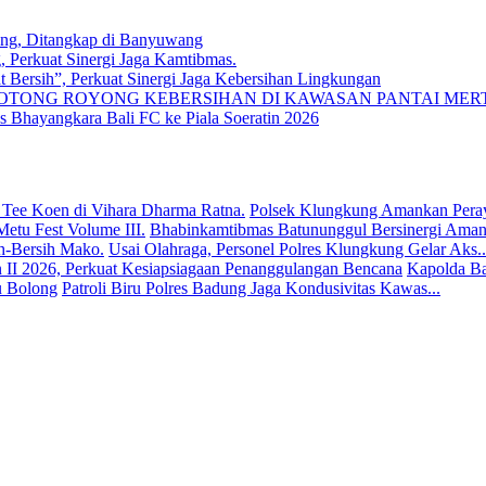
ung, Ditangkap di Banyuwang
, Perkuat Sinergi Jaga Kamtibmas.
 Bersih”, Perkuat Sinergi Jaga Kebersihan Lingkungan
TONG ROYONG KEBERSIHAN DI KAWASAN PANTAI MER
Bhayangkara Bali FC ke Piala Soeratin 2026
Polsek Klungkung Amankan Peray
Bhabinkamtibmas Batununggul Bersinergi Amank
Usai Olahraga, Personel Polres Klungkung Gelar Aks..
Kapolda Ba
Patroli Biru Polres Badung Jaga Kondusivitas Kawas...