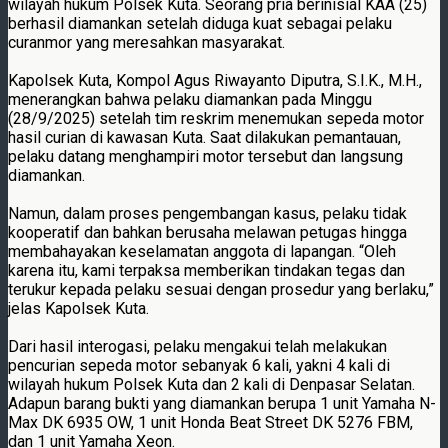
wilayah hukum Polsek Kuta. Seorang pria berinisial KAA (25)
berhasil diamankan setelah diduga kuat sebagai pelaku
curanmor yang meresahkan masyarakat.
Kapolsek Kuta, Kompol Agus Riwayanto Diputra, S.I.K., M.H.,
menerangkan bahwa pelaku diamankan pada Minggu
(28/9/2025) setelah tim reskrim menemukan sepeda motor
hasil curian di kawasan Kuta. Saat dilakukan pemantauan,
pelaku datang menghampiri motor tersebut dan langsung
diamankan.
Namun, dalam proses pengembangan kasus, pelaku tidak
kooperatif dan bahkan berusaha melawan petugas hingga
membahayakan keselamatan anggota di lapangan. “Oleh
karena itu, kami terpaksa memberikan tindakan tegas dan
terukur kepada pelaku sesuai dengan prosedur yang berlaku,”
jelas Kapolsek Kuta.
Dari hasil interogasi, pelaku mengakui telah melakukan
pencurian sepeda motor sebanyak 6 kali, yakni 4 kali di
wilayah hukum Polsek Kuta dan 2 kali di Denpasar Selatan.
Adapun barang bukti yang diamankan berupa 1 unit Yamaha N-
Max DK 6935 OW, 1 unit Honda Beat Street DK 5276 FBM,
dan 1 unit Yamaha Xeon.