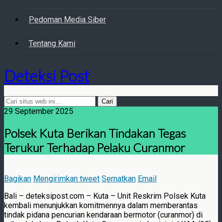
Pedoman Media Siber
Tentang Kami
Deteksi Post
29 September 2025
Polsek Kuta Berikan Tindakan Tegas
Terukur Terhadap Pelaku Curanmor
Bagikan
Mengirimkan tweet
Sematkan
Email
Bali – deteksipost.com – Kuta – Unit Reskrim Polsek Kuta
kembali menunjukkan komitmennya dalam memberantas
tindak pidana pencurian kendaraan bermotor (curanmor) di