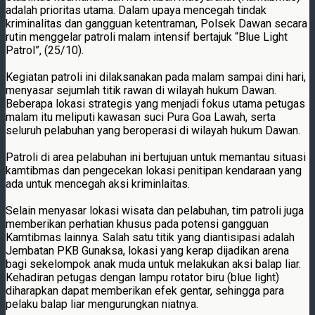
adalah prioritas utama. Dalam upaya mencegah tindak
kriminalitas dan gangguan ketentraman, Polsek Dawan secara
rutin menggelar patroli malam intensif bertajuk “Blue Light
Patrol”, (25/10).
Kegiatan patroli ini dilaksanakan pada malam sampai dini hari,
menyasar sejumlah titik rawan di wilayah hukum Dawan.
Beberapa lokasi strategis yang menjadi fokus utama petugas
malam itu meliputi kawasan suci Pura Goa Lawah, serta
seluruh pelabuhan yang beroperasi di wilayah hukum Dawan.
Patroli di area pelabuhan ini bertujuan untuk memantau situasi
kamtibmas dan pengecekan lokasi penitipan kendaraan yang
ada untuk mencegah aksi kriminlaitas.
Selain menyasar lokasi wisata dan pelabuhan, tim patroli juga
memberikan perhatian khusus pada potensi gangguan
Kamtibmas lainnya. Salah satu titik yang diantisipasi adalah
Jembatan PKB Gunaksa, lokasi yang kerap dijadikan arena
bagi sekelompok anak muda untuk melakukan aksi balap liar.
Kehadiran petugas dengan lampu rotator biru (blue light)
diharapkan dapat memberikan efek gentar, sehingga para
pelaku balap liar mengurungkan niatnya.