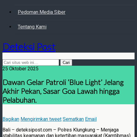
Pedoman Media Siber
Tentang Kami
Deteksi Post
25 Oktober 2025
Dawan Gelar Patroli ‘Blue Light’ Jelang
Akhir Pekan, Sasar Goa Lawah hingga
Pelabuhan.
Bagikan
Mengirimkan tweet
Sematkan
Email
Bali – deteksipost.com – Polres Klungkung – Menjaga
stabilitas keamanan dan ketertiban masyarakat (Kamtibmas)