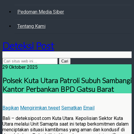
Pedoman Media Siber
Tentang Kami
Deteksi Post
29 Oktober 2025
Polsek Kuta Utara Patroli Subuh Sambangi
Kantor Perbankan BPD Gatsu Barat
Bagikan
Mengirimkan tweet
Sematkan
Email
Bali – deteksipost.com Kuta Utara. Kepolisian Sektor Kuta
Utara melalui Unit Samapta saat ini tetap berkomitmen dalam
menciptakan situasi kamtibmas yang aman dan kondusif di