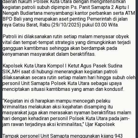
daerah hukum Polsek Kuta Utara dengan mengintensifkan
kegiatan patroli subuh dipimpin Ps. Panit Samapta 2 Aiptu I
Nengah Budiartana menyambangi kantor perbankan serta ATM
BPD Bali yang merupakan aset penting Pemerintah di jalan
raya Gatsu Barat, Rabu (29/10/2025) pukul 03.00 Wita.
Patroli ini dilaksanakan rutin setiap malam menyasar obyek
vital dan tempat-tempat strategis yang dimungkinkan terjadi
gangguan kamtibmas sehingga akan berdampak pada
kenyamanan masyarakat dalam beraktifitas.
Kapolsek Kuta Utara Kompol I Ketut Agus Pasek Sudina
SIK.,MH saat di hubungi menerangkan kegiatan patroli
dilaksanakan secara rutin setiap malam hari hingga subuh oleh
personil Unit Samapta Polsek Kuta Utara sebagai upaya
menciptakan situasi kamtibmas yang aman dan kondusif.
“Kegiatan ini di harapkan mampu mencegah pelaku
kriminalitas melakukan aksi kejahatan disamping itu
masyarakat juga akan merasakan nyaman beraktifitas malam
hari dengan kehadiran personil Polsek Kuta Utara pada jam-
jam rawan terjadinya aksi kriminalitas,” Ujar Kapolsek
Tampak personel Unit Samapta menggunakan kijang 943