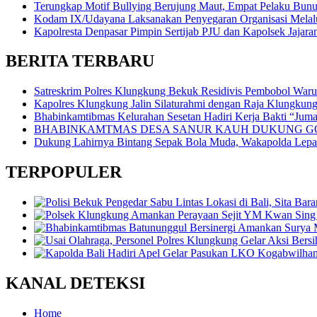
Terungkap Motif Bullying Berujung Maut, Empat Pelaku Bun
Kodam IX/Udayana Laksanakan Penyegaran Organisasi Melalui
Kapolresta Denpasar Pimpin Sertijab PJU dan Kapolsek Jajara
BERITA TERBARU
Satreskrim Polres Klungkung Bekuk Residivis Pembobol War
Kapolres Klungkung Jalin Silaturahmi dengan Raja Klungkung
Bhabinkamtibmas Kelurahan Sesetan Hadiri Kerja Bakti “Jumat
BHABINKAMTMAS DESA SANUR KAUH DUKUNG GO
Dukung Lahirnya Bintang Sepak Bola Muda, Wakapolda Lepas 
TERPOPULER
KANAL DETEKSI
Home