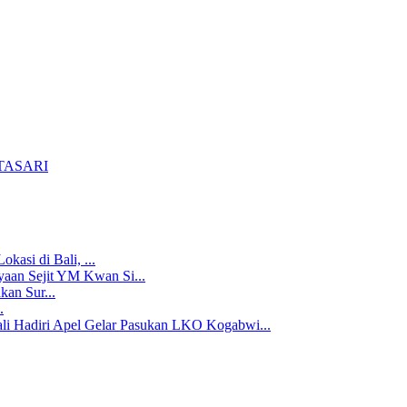
TASARI
kasi di Bali, ...
aan Sejit YM Kwan Si...
an Sur...
.
li Hadiri Apel Gelar Pasukan LKO Kogabwi...