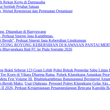
uh Rekan Kerja di Darmasaba
 Sertijab Pejabat Satuan
n, Wujud Regenerasi dan Penguatan Organisasi
ung, Ditangkap di Banyuwang
, Perkuat Sinergi Jaga Kamtibmas.
 Bersih”, Perkuat Sinergi Jaga Kebersihan Lingkungan
TONG ROYONG KEBERSIHAN DI KAWASAN PANTAI MER
Bhayangkara Bali FC ke Piala Soeratin 2026
Polisi Bekuk Pengedar Sabu Lintas Lo
Polsek Klungkung Amankan Peray
Bhabinkamtibmas Batununggul Bersinergi Amank
Usai Olahraga, Personel Polres Klungkung Gelar Aks..
Kapolda Ba