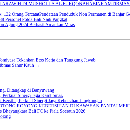
BHABINKAMTIBMAS 
Pendataan Penduduk Non Permanen di Banjar Gel
8 Personel Polda Bali Naik Pangkat
on Agung 2024 Berhasil Amankan Miras
Tomiyasa Tekankan Etos Kerja dan Tanggung Jawab
tibmas Sanur Kauh
→
ung, Ditangkap di Banyuwang
, Perkuat Sinergi Jaga Kamtibmas.
 Bersih", Perkuat Sinergi Jaga Kebersihan Lingkungan
TONG ROYONG KEBERSIHAN DI KAWASAN PANTAI MER
Bhayangkara Bali FC ke Piala Soeratin 2026
Bolong