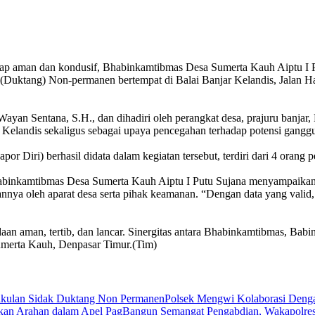
etap aman dan kondusif, Bhabinkamtibmas Desa Sumerta Kauh Aiptu I P
 (Duktang) Non-permanen bertempat di Balai Banjar Kelandis, Jalan
ayan Sentana, S.H., dan dihadiri oleh perangkat desa, prajuru banjar
 Kelandis sekaligus sebagai upaya pencegahan terhadap potensi gang
Diri) berhasil didata dalam kegiatan tersebut, terdiri dari 4 orang 
abinkamtibmas Desa Sumerta Kauh Aiptu I Putu Sujana menyampaikan 
daannya oleh aparat desa serta pihak keamanan. “Dengan data yang vali
 aman, tertib, dan lancar. Sinergitas antara Bhabinkamtibmas, Babinsa
Sumerta Kauh, Denpasar Timur.(Tim)
Polsek Mengwi Kolaborasi Deng
Bangun Semangat Pengabdian, Wakapolre