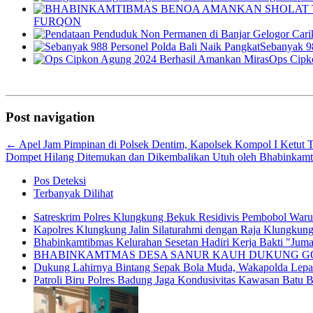
FURQON
Sebanyak 98
Ops Cipk
Post navigation
←
Apel Jam Pimpinan di Polsek Dentim, Kapolsek Kompol I Ketut 
Dompet Hilang Ditemukan dan Dikembalikan Utuh oleh Bhabinkam
Pos Deteksi
Terbanyak Dilihat
Satreskrim Polres Klungkung Bekuk Residivis Pembobol War
Kapolres Klungkung Jalin Silaturahmi dengan Raja Klungkung
Bhabinkamtibmas Kelurahan Sesetan Hadiri Kerja Bakti "Jumat
BHABINKAMTMAS DESA SANUR KAUH DUKUNG GO
Dukung Lahirnya Bintang Sepak Bola Muda, Wakapolda Lepas 
Patroli Biru Polres Badung Jaga Kondusivitas Kawasan Batu 