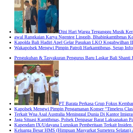
Dini Hari Warga Terganggu Musik Kera
awal Rangkaian Karya Ngenteg Linggih, Bhabinkamtibmas K
Kapolda Bali Hadiri Apel Gelar Pasukan LKO Kogabwilhan II
Wakapolsek Mengwi Pimpin Patroli Harkamtibmas, Serap Inf
Pengukuhan & Tasyakuran Pengurus Baru Laskar Bali Shanti 
PT Barata Perkasa Grup Fokus Kemban
Kapolsek Mengwi Pimpin Pengamanan Konser “Timeless Classi
Terkait Wna Asal Australia Meninggal Dunia Di Kantor Imigrasi
Jaga Situasi Kamtibmas, Polsek Denpasar Barat Laksanakan Pa
Kapendam IX/Udayana Luruskan Pemberitaan Terkait Insiden
Keluarga Besar HMS (Himpuan Masyarkat Sumetera Selatan