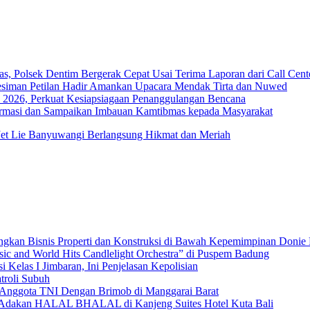
s, Polsek Dentim Bergerak Cepat Usai Terima Laporan dari Call Cent
esiman Petilan Hadir Amankan Upacara Mendak Tirta dan Nuwed
 2026, Perkuat Kesiapsiagaan Penanggulangan Bencana
ormasi dan Sampaikan Imbauan Kamtibmas kepada Masyarakat
Jet Lie Banyuwangi Berlangsung Hikmat dan Meriah
gkan Bisnis Properti dan Konstruksi di Bawah Kepemimpinan Doni
c and World Hits Candlelight Orchestra” di Puspem Badung
 Kelas I Jimbaran, Ini Penjelasan Kepolisian
troli Subuh
 Anggota TNI Dengan Brimob di Manggarai Barat
) Adakan HALAL BHALAL di Kanjeng Suites Hotel Kuta Bali