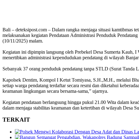
Bali – deteksipost.com – Dalam rangka menjaga situasi kamtibmas t
melaksanakan kegiatan Pendataan Administrasi Penduduk Pendatang
(10/11/2025) malam.
Kegiatan ini dipimpin langsung oleh Prebekel Desa Sumerta Kauh, I W
menertibkan administrasi kependudukan pendatang di wilayah Banjar
Sebanyak 37 orang penduduk pendatang tanpa STLD (Surat Tanda Lapor 
Kapolsek Dentim, Kompol I Ketut Tomiyasa, S.H.,M.H., melalui Bh
setiap warga pendatang terdaftar secara resmi dan diketahui kebera
keamanan lingkungan secara bersama-sama,” ujarnya.
Kegiatan pendataan berlangsung hingga pukul 21.00 Wita dalam keadaan
dalam menjaga stabilitas keamanan dan ketertiban di wilayah Desa 
TERKAIT