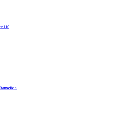
er 110
e Ramadhan