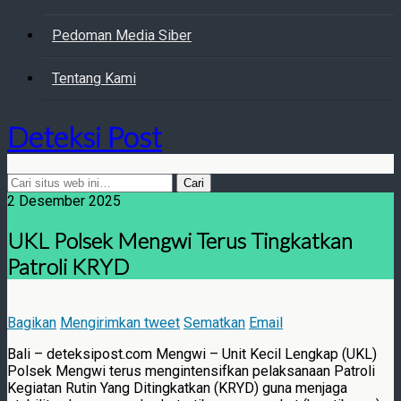
Pedoman Media Siber
Tentang Kami
Deteksi Post
2 Desember 2025
UKL Polsek Mengwi Terus Tingkatkan
Patroli KRYD
Bagikan
Mengirimkan tweet
Sematkan
Email
Bali – deteksipost.com Mengwi – Unit Kecil Lengkap (UKL)
Polsek Mengwi terus mengintensifkan pelaksanaan Patroli
Kegiatan Rutin Yang Ditingkatkan (KRYD) guna menjaga