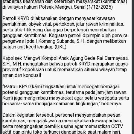
stabilitas keamanan dan ketertiban masyarakat (kamtibmas)
di wilayah hukum Polsek Mengwi. Senin (1/12/2025)
Patroli KRYD dilaksanakan dengan menyasar kawasan
pemukiman, obyek vital, pertokoan, jalur rawan kriminalitas,
serta titik-titik yang dianggap berpotensi menimbulkan
gangguan kamtibmas. Kegiatan patroli dipimpin oleh perwira
pengawas Ipda I Komang Subanda, S.H., dengan melibatkan
satuan unit kecil lengkap (UKL).
Kapolsek Mengwi Kompol Anak Agung Gede Rai Darmayasa,
S.H., M.H. mengatakan bahwa patroli KRYD merupakan upaya
preventif kepolisian untuk memastikan situasi wilayah tetap
aman dan kondusif
“Patroli KRYD kami tingkatkan untuk mencegah berbagai
potensi gangguan kamtibmas, terutama pada jam-jam rawan.
Kami juga mengimbau masyarakat agar selalu waspada serta
bersama-sama menjaga keamanan lingkungan,” bebernya
Dalam kegiatan tersebut, personel menyampaikan pesan
kamtibmas, mengajak warga meningkatkan kewaspadaan,
serta mengingatkan pemilik usaha agar memastikan CCTV
aktif dan pintu toko terkunci dengan baik saat malam hari.