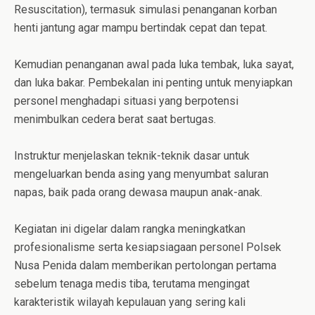
Resuscitation), termasuk simulasi penanganan korban
henti jantung agar mampu bertindak cepat dan tepat.
Kemudian penanganan awal pada luka tembak, luka sayat,
dan luka bakar. Pembekalan ini penting untuk menyiapkan
personel menghadapi situasi yang berpotensi
menimbulkan cedera berat saat bertugas.
Instruktur menjelaskan teknik-teknik dasar untuk
mengeluarkan benda asing yang menyumbat saluran
napas, baik pada orang dewasa maupun anak-anak.
Kegiatan ini digelar dalam rangka meningkatkan
profesionalisme serta kesiapsiagaan personel Polsek
Nusa Penida dalam memberikan pertolongan pertama
sebelum tenaga medis tiba, terutama mengingat
karakteristik wilayah kepulauan yang sering kali