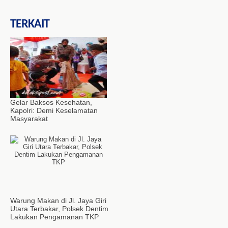
TERKAIT
Gelar Baksos Kesehatan,
Kapolri: Demi Keselamatan
Masyarakat
Warung Makan di Jl. Jaya Giri
Utara Terbakar, Polsek Dentim
Lakukan Pengamanan TKP