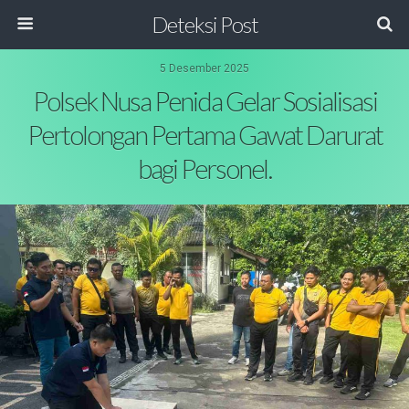
Deteksi Post
5 Desember 2025
Polsek Nusa Penida Gelar Sosialisasi
Pertolongan Pertama Gawat Darurat
bagi Personel.