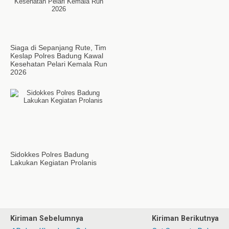
Siaga di Sepanjang Rute, Tim
Keslap Polres Badung Kawal
Kesehatan Pelari Kemala Run
2026
Sidokkes Polres Badung
Lakukan Kegiatan Prolanis
Kiriman Sebelumnya
Kiriman Berikutnya