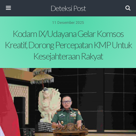
Deteksi Post
11 Desember 2025
Kodam IX/Udayana Gelar Komsos
Kreatif, Dorong Percepatan KMP Untuk
Kesejahteraan Rakyat