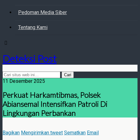
Pedoman Media Siber
Tentang Kami
Deteksi Post
11 Desember 2025
Perkuat Harkamtibmas, Polsek
Abiansemal Intensifkan Patroli Di
Lingkungan Perbankan
Bagikan
Mengirimkan tweet
Sematkan
Email