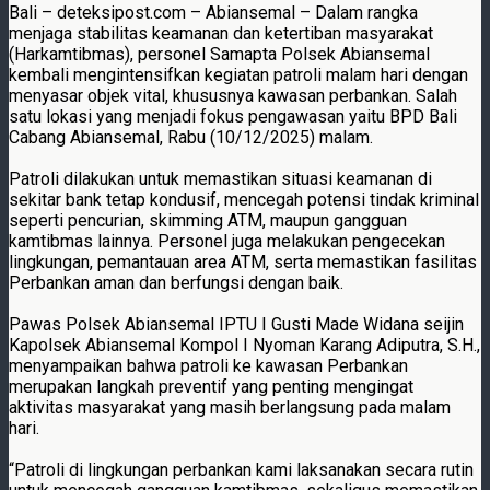
Bali – deteksipost.com – Abiansemal – Dalam rangka
menjaga stabilitas keamanan dan ketertiban masyarakat
(Harkamtibmas), personel Samapta Polsek Abiansemal
kembali mengintensifkan kegiatan patroli malam hari dengan
menyasar objek vital, khususnya kawasan perbankan. Salah
satu lokasi yang menjadi fokus pengawasan yaitu BPD Bali
Cabang Abiansemal, Rabu (10/12/2025) malam.
Patroli dilakukan untuk memastikan situasi keamanan di
sekitar bank tetap kondusif, mencegah potensi tindak kriminal
seperti pencurian, skimming ATM, maupun gangguan
kamtibmas lainnya. Personel juga melakukan pengecekan
lingkungan, pemantauan area ATM, serta memastikan fasilitas
Perbankan aman dan berfungsi dengan baik.
Pawas Polsek Abiansemal IPTU I Gusti Made Widana seijin
Kapolsek Abiansemal Kompol I Nyoman Karang Adiputra, S.H.,
menyampaikan bahwa patroli ke kawasan Perbankan
merupakan langkah preventif yang penting mengingat
aktivitas masyarakat yang masih berlangsung pada malam
hari.
“Patroli di lingkungan perbankan kami laksanakan secara rutin