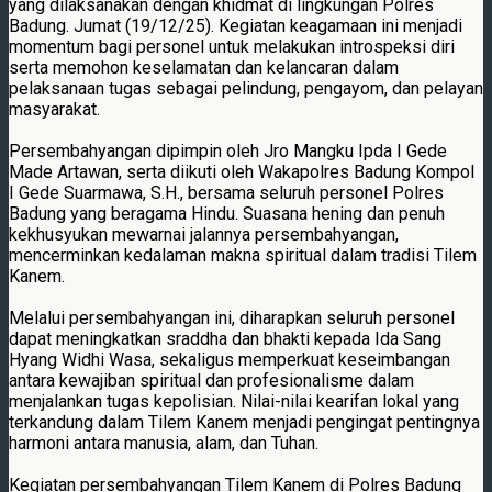
yang dilaksanakan dengan khidmat di lingkungan Polres
Badung. Jumat (19/12/25). Kegiatan keagamaan ini menjadi
momentum bagi personel untuk melakukan introspeksi diri
serta memohon keselamatan dan kelancaran dalam
pelaksanaan tugas sebagai pelindung, pengayom, dan pelayan
masyarakat.
Persembahyangan dipimpin oleh Jro Mangku Ipda I Gede
Made Artawan, serta diikuti oleh Wakapolres Badung Kompol
I Gede Suarmawa, S.H., bersama seluruh personel Polres
Badung yang beragama Hindu. Suasana hening dan penuh
kekhusyukan mewarnai jalannya persembahyangan,
mencerminkan kedalaman makna spiritual dalam tradisi Tilem
Kanem.
Melalui persembahyangan ini, diharapkan seluruh personel
dapat meningkatkan sraddha dan bhakti kepada Ida Sang
Hyang Widhi Wasa, sekaligus memperkuat keseimbangan
antara kewajiban spiritual dan profesionalisme dalam
menjalankan tugas kepolisian. Nilai-nilai kearifan lokal yang
terkandung dalam Tilem Kanem menjadi pengingat pentingnya
harmoni antara manusia, alam, dan Tuhan.
Kegiatan persembahyangan Tilem Kanem di Polres Badung