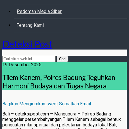
Pedoman Media Siber
Tentang Kami
Deteksi Post
19 Desember 2025
Tilem Kanem, Polres Badung Teguhkan
Harmoni Budaya dan Tugas Negara
Bagikan
Mengirimkan tweet
Sematkan
Email
Bali – deteksipost.com – Mangupura – Polres Badung
menggelar persembahyangan Tilem Kanem sebagai bentuk
penguatan nilai spiritual dan pelestarian budaya lokal Bali,