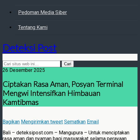
Pedoman Media Siber
Tentang Kami
Deteksi Post
26 Desember 2025
Ciptakan Rasa Aman, Posyan Terminal
Mengwi Intensifkan Himbauan
Kamtibmas
Bagikan
Mengirimkan tweet
Sematkan
Email
Bali – deteksipost.com – Mangupura – Untuk menciptakan
rasa aman dan nyaman bagi masyarakat selama perayaan