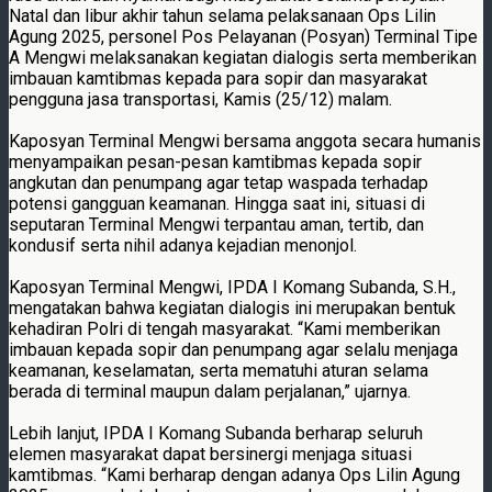
Natal dan libur akhir tahun selama pelaksanaan Ops Lilin
Agung 2025, personel Pos Pelayanan (Posyan) Terminal Tipe
A Mengwi melaksanakan kegiatan dialogis serta memberikan
imbauan kamtibmas kepada para sopir dan masyarakat
pengguna jasa transportasi, Kamis (25/12) malam.
Kaposyan Terminal Mengwi bersama anggota secara humanis
menyampaikan pesan-pesan kamtibmas kepada sopir
angkutan dan penumpang agar tetap waspada terhadap
potensi gangguan keamanan. Hingga saat ini, situasi di
seputaran Terminal Mengwi terpantau aman, tertib, dan
kondusif serta nihil adanya kejadian menonjol.
Kaposyan Terminal Mengwi, IPDA I Komang Subanda, S.H.,
mengatakan bahwa kegiatan dialogis ini merupakan bentuk
kehadiran Polri di tengah masyarakat. “Kami memberikan
imbauan kepada sopir dan penumpang agar selalu menjaga
keamanan, keselamatan, serta mematuhi aturan selama
berada di terminal maupun dalam perjalanan,” ujarnya.
Lebih lanjut, IPDA I Komang Subanda berharap seluruh
elemen masyarakat dapat bersinergi menjaga situasi
kamtibmas. “Kami berharap dengan adanya Ops Lilin Agung