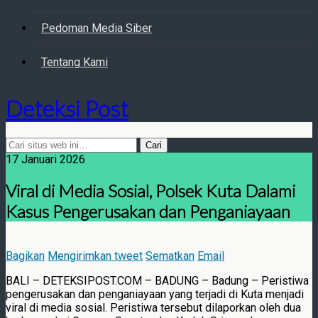
Pedoman Media Siber
Tentang Kami
Deteksi Post
17 Januari 2026
Viral di Media Sosial, Polsek Kuta Dalami
Kasus Pengerusakan dan Penganiayaan
Bagikan
Mengirimkan tweet
Sematkan
Email
BALI – DETEKSIPOST.COM – BADUNG – Badung – Peristiwa
pengerusakan dan penganiayaan yang terjadi di Kuta menjadi
viral di media sosial. Peristiwa tersebut dilaporkan oleh dua