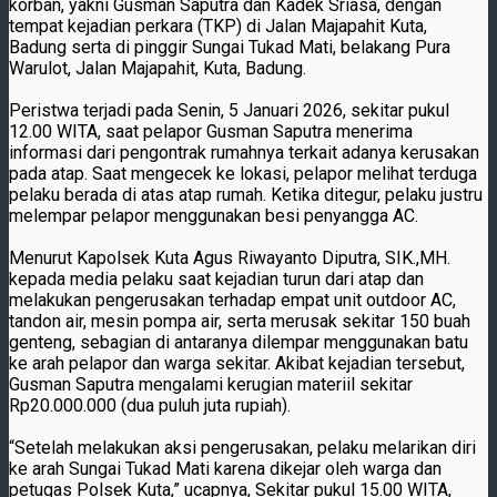
korban, yakni Gusman Saputra dan Kadek Sriasa, dengan
tempat kejadian perkara (TKP) di Jalan Majapahit Kuta,
Badung serta di pinggir Sungai Tukad Mati, belakang Pura
Warulot, Jalan Majapahit, Kuta, Badung.
Peristwa terjadi pada Senin, 5 Januari 2026, sekitar pukul
12.00 WITA, saat pelapor Gusman Saputra menerima
informasi dari pengontrak rumahnya terkait adanya kerusakan
pada atap. Saat mengecek ke lokasi, pelapor melihat terduga
pelaku berada di atas atap rumah. Ketika ditegur, pelaku justru
melempar pelapor menggunakan besi penyangga AC.
Menurut Kapolsek Kuta Agus Riwayanto Diputra, SIK.,MH.
kepada media pelaku saat kejadian turun dari atap dan
melakukan pengerusakan terhadap empat unit outdoor AC,
tandon air, mesin pompa air, serta merusak sekitar 150 buah
genteng, sebagian di antaranya dilempar menggunakan batu
ke arah pelapor dan warga sekitar. Akibat kejadian tersebut,
Gusman Saputra mengalami kerugian materiil sekitar
Rp20.000.000 (dua puluh juta rupiah).
“Setelah melakukan aksi pengerusakan, pelaku melarikan diri
ke arah Sungai Tukad Mati karena dikejar oleh warga dan
petugas Polsek Kuta,” ucapnya, Sekitar pukul 15.00 WITA,