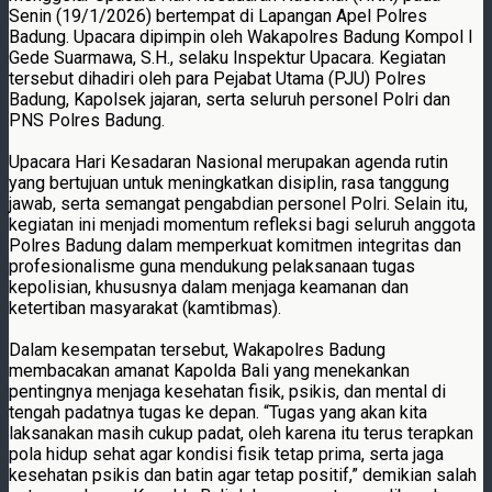
Senin (19/1/2026) bertempat di Lapangan Apel Polres
Badung. Upacara dipimpin oleh Wakapolres Badung Kompol I
Gede Suarmawa, S.H., selaku Inspektur Upacara. Kegiatan
tersebut dihadiri oleh para Pejabat Utama (PJU) Polres
Badung, Kapolsek jajaran, serta seluruh personel Polri dan
PNS Polres Badung.
Upacara Hari Kesadaran Nasional merupakan agenda rutin
yang bertujuan untuk meningkatkan disiplin, rasa tanggung
jawab, serta semangat pengabdian personel Polri. Selain itu,
kegiatan ini menjadi momentum refleksi bagi seluruh anggota
Polres Badung dalam memperkuat komitmen integritas dan
profesionalisme guna mendukung pelaksanaan tugas
kepolisian, khususnya dalam menjaga keamanan dan
ketertiban masyarakat (kamtibmas).
Dalam kesempatan tersebut, Wakapolres Badung
membacakan amanat Kapolda Bali yang menekankan
pentingnya menjaga kesehatan fisik, psikis, dan mental di
tengah padatnya tugas ke depan. “Tugas yang akan kita
laksanakan masih cukup padat, oleh karena itu terus terapkan
pola hidup sehat agar kondisi fisik tetap prima, serta jaga
kesehatan psikis dan batin agar tetap positif,” demikian salah