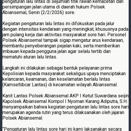
pengaturan lalu lintas di sejumlah titik rawan kemacetan dan
persimpangan jalan utama di daerah hukum Polsek
Abiansemal, Senin (2/2/2026) sore.
Kegiatan pengaturan lalu lintas ini difokuskan pada jalur
dengan intensitas kendaraan yang meningkat, khususnya pada
jam pulang kerja dan aktivitas masyarakat sore hari. Personel
Polsek Abiansemal tampak sigap mengatur arus kendaraan,
membantu penyeberangan pejalan kaki, serta memberikan
imbauan kepada pengguna jalan agar selalu tertib dan
mematuhi aturan lalu lintas.
Langkah ini dilakukan sebagai bentuk pelayanan prima
Kepolisian kepada masyarakat sekaligus upaya menciptakan
kelancaran, keamanan, dan keselamatan berlalu lintas
(Kamseltibcar Lantas) di kecamatan wilayah Abiansemal.
Kanit Lantas Polsek Abiansemal AKP I Ketut Suwardana seijin
Kapolsek Abiansemal Kompol I Nyoman Karang Adiputra, S.H.
menyampaikan bahwa kegiatan pengaturan lalu lintas sore hari
merupakan agenda rutin yang terus dilaksanakan oleh jajaran
Polsek Abiansemal.
“Pengaturan lalu lintas sore hari ini kami laksanakan secara