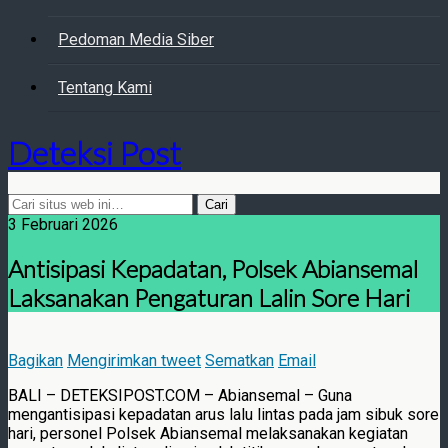
Pedoman Media Siber
Tentang Kami
Deteksi Post
3 Februari 2026
Antisipasi Kepadatan, Polsek Abiansemal
Laksanakan Pengaturan Lalin Sore Hari
Bagikan
Mengirimkan tweet
Sematkan
Email
BALI – DETEKSIPOST.COM – Abiansemal – Guna
mengantisipasi kepadatan arus lalu lintas pada jam sibuk sore
hari, personel Polsek Abiansemal melaksanakan kegiatan