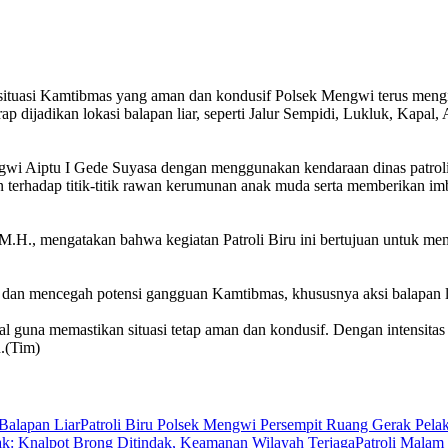
 Kamtibmas yang aman dan kondusif Polsek Mengwi terus mengintens
g kerap dijadikan lokasi balapan liar, seperti Jalur Sempidi, Lukluk,
ngwi Aiptu I Gede Suyasa dengan menggunakan kendaraan dinas patroli 
n terhadap titik-titik rawan kerumunan anak muda serta memberikan i
 mengatakan bahwa kegiatan Patroli Biru ini bertujuan untuk memper
 dan mencegah potensi gangguan Kamtibmas, khususnya aksi balapan l
l guna memastikan situasi tetap aman dan kondusif. Dengan intensitas
n.(Tim)
Patroli Biru Polsek Mengwi Persempit Ruang Gerak Pela
Patroli Malam