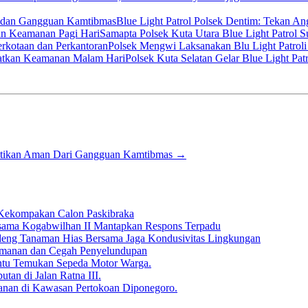
Blue Light Patrol Polsek Dentim: Tekan A
Samapta Polsek Kuta Utara Blue Light Patrol 
Polsek Mengwi Laksanakan Blu Light Patroli 
Polsek Kuta Selatan Gelar Blue Light P
astikan Aman Dari Gangguan Kamtibmas
→
Kekompakan Calon Paskibraka
rsama Kogabwilhan II Mantapkan Respons Terpadu
deng Tanaman Hias Bersama Jaga Kondusivitas Lingkungan
 Keamanan dan Cegah Penyelundupan
antu Temukan Sepeda Motor Warga.
tan di Jalan Ratna III.
anan di Kawasan Pertokoan Diponegoro.