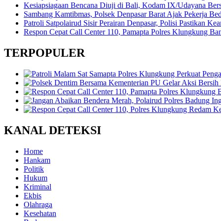
Kesiapsiagaan Bencana Diuji di Bali, Kodam IX/Udayana Be
Sambang Kamtibmas, Polsek Denpasar Barat Ajak Pekerja Be
Patroli Satpolairud Sisir Perairan Denpasar, Polisi Pastikan
Respon Cepat Call Center 110, Pamapta Polres Klungkung B
TERPOPULER
KANAL DETEKSI
Home
Hankam
Politik
Hukum
Kriminal
Ekbis
Olahraga
Kesehatan