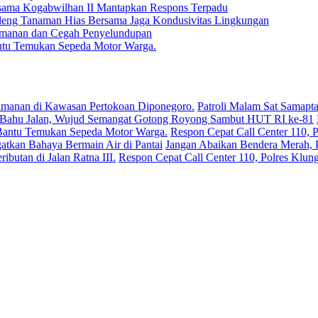
rsama Kogabwilhan II Mantapkan Respons Terpadu
deng Tanaman Hias Bersama Jaga Kondusivitas Lingkungan
 Keamanan dan Cegah Penyelundupan
antu Temukan Sepeda Motor Warga.
Patroli Malam Sat Samapta
Respon Cepat Call Center 110, P
Jangan Abaikan Bendera Merah, P
Respon Cepat Call Center 110, Polres Klun