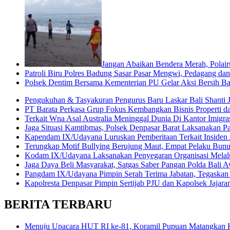
Jangan Abaikan Bendera Merah, Polair
Patroli Biru Polres Badung Sasar Pasar Mengwi, Pedagang dan
Polsek Dentim Bersama Kementerian PU Gelar Aksi Bersih 
Pengukuhan & Tasyakuran Pengurus Baru Laskar Bali Shanti 
PT Barata Perkasa Grup Fokus Kembangkan Bisnis Properti 
Terkait Wna Asal Australia Meninggal Dunia Di Kantor Imigrasi
Jaga Situasi Kamtibmas, Polsek Denpasar Barat Laksanakan Pa
Kapendam IX/Udayana Luruskan Pemberitaan Terkait Insiden
Terungkap Motif Bullying Berujung Maut, Empat Pelaku Bun
Kodam IX/Udayana Laksanakan Penyegaran Organisasi Melalui
Jaga Daya Beli Masyarakat, Satgas Saber Pangan Polda Bali A
Pangdam IX/Udayana Pimpin Serah Terima Jabatan, Tegaskan 
Kapolresta Denpasar Pimpin Sertijab PJU dan Kapolsek Jajara
BERITA TERBARU
Menuju Upacara HUT RI ke-81, Koramil Pupuan Matangkan 