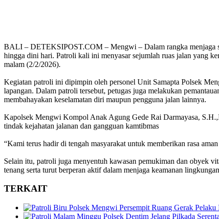
BALI – DETEKSIPOST.COM – Mengwi – Dalam rangka menjaga situasi
hingga dini hari. Patroli kali ini menyasar sejumlah ruas jalan yan
malam (2/2/2026).
Kegiatan patroli ini dipimpin oleh personel Unit Samapta Polsek Me
lapangan. Dalam patroli tersebut, petugas juga melakukan pemantaua
membahayakan keselamatan diri maupun pengguna jalan lainnya.
Kapolsek Mengwi Kompol Anak Agung Gede Rai Darmayasa, S.H.,M.H.,
tindak kejahatan jalanan dan gangguan kamtibmas
“Kami terus hadir di tengah masyarakat untuk memberikan rasa aman
Selain itu, patroli juga menyentuh kawasan pemukiman dan obyek vita
tenang serta turut berperan aktif dalam menjaga keamanan lingkunga
TERKAIT