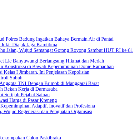
ud Polres Badung Ingatkan Bahaya Bermain Air di Pantai
 Jukir Diajak Jaga Kamtibma
Bahu Jalan, Wujud Semangat Gotong Royong Sambut HUT RI ke-81
Jet Lie Banyuwangi Berlangsung Hikmat dan Meriah
dan Konstruksi di Bawah Kepemimpinan Donie Ramadhan
 Kelas I Jimbaran, Ini Penjelasan Kepolisian
troli Subuh
 Anggota TNI Dengan Brimob di Manggarai Barat
uh Rekan Kerja di Darmasaba
 Sertijab Pejabat Satuan
wasi Harga di Pasar Kreneng
Kepemimpinan Adaptif, Inovatif dan Profesiona
n, Wujud Regenerasi dan Penguatan Organisasi
Kekompakan Calon Paskibraka