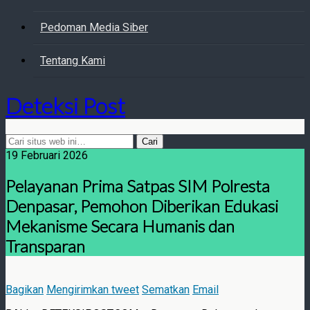
Pedoman Media Siber
Tentang Kami
Deteksi Post
19 Februari 2026
Pelayanan Prima Satpas SIM Polresta
Denpasar, Pemohon Diberikan Edukasi
Mekanisme Secara Humanis dan
Transparan
Bagikan
Mengirimkan tweet
Sematkan
Email