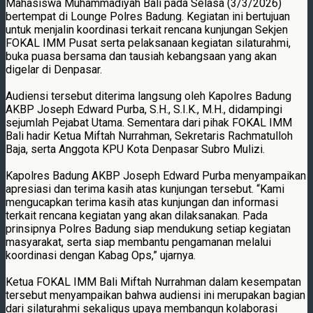
Mahasiswa Muhammadiyah Bali pada Selasa (3/3/2026)
bertempat di Lounge Polres Badung. Kegiatan ini bertujuan
untuk menjalin koordinasi terkait rencana kunjungan Sekjen
FOKAL IMM Pusat serta pelaksanaan kegiatan silaturahmi,
buka puasa bersama dan tausiah kebangsaan yang akan
digelar di Denpasar.
Audiensi tersebut diterima langsung oleh Kapolres Badung
AKBP Joseph Edward Purba, S.H., S.I.K., M.H., didampingi
sejumlah Pejabat Utama. Sementara dari pihak FOKAL IMM
Bali hadir Ketua Miftah Nurrahman, Sekretaris Rachmatulloh
Baja, serta Anggota KPU Kota Denpasar Subro Mulizi.
Kapolres Badung AKBP Joseph Edward Purba menyampaikan
apresiasi dan terima kasih atas kunjungan tersebut. “Kami
mengucapkan terima kasih atas kunjungan dan informasi
terkait rencana kegiatan yang akan dilaksanakan. Pada
prinsipnya Polres Badung siap mendukung setiap kegiatan
masyarakat, serta siap membantu pengamanan melalui
koordinasi dengan Kabag Ops,” ujarnya.
Ketua FOKAL IMM Bali Miftah Nurrahman dalam kesempatan
tersebut menyampaikan bahwa audiensi ini merupakan bagian
dari silaturahmi sekaligus upaya membangun kolaborasi