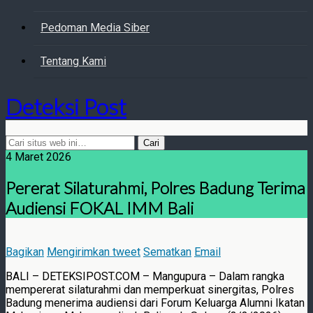
Pedoman Media Siber
Tentang Kami
Deteksi Post
4 Maret 2026
Pererat Silaturahmi, Polres Badung Terima
Audiensi FOKAL IMM Bali
Bagikan
Mengirimkan tweet
Sematkan
Email
BALI – DETEKSIPOST.COM – Mangupura – Dalam rangka
mempererat silaturahmi dan memperkuat sinergitas, Polres
Badung menerima audiensi dari Forum Keluarga Alumni Ikatan