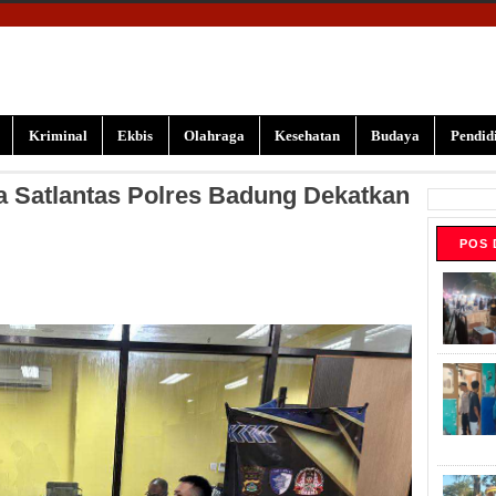
Kriminal
Ekbis
Olahraga
Kesehatan
Budaya
Pendid
a Satlantas Polres Badung Dekatkan
POS 