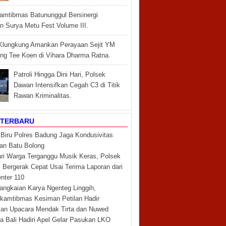
amtibmas Batununggul Bersinergi
 Surya Metu Fest Volume III.
Klungkung Amankan Perayaan Sejit YM
ng Tee Koen di Vihara Dharma Ratna.
Patroli Hingga Dini Hari, Polsek
Dawan Intensifkan Cegah C3 di Titik
Rawan Kriminalitas.
 TERBARU
i Biru Polres Badung Jaga Kondusivitas
an Batu Bolong
ari Warga Terganggu Musik Keras, Polsek
 Bergerak Cepat Usai Terima Laporan dari
enter 110
angkaian Karya Ngenteg Linggih,
kamtibmas Kesiman Petilan Hadir
n Upacara Mendak Tirta dan Nuwed
a Bali Hadiri Apel Gelar Pasukan LKO