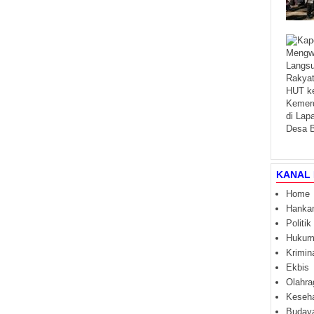
KANAL 
Home
Hanka
Politik
Huku
Krimin
Ekbis
Olahra
Keseh
Buday