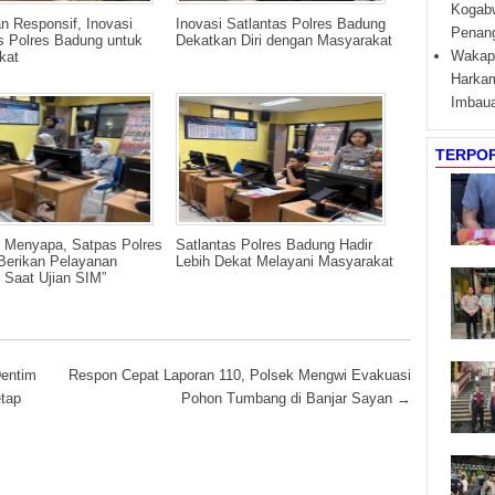
Kogabw
n Responsif, Inovasi
Inovasi Satlantas Polres Badung
Penan
s Polres Badung untuk
Dekatkan Diri dengan Masyarakat
kat
Wakapo
Harkam
Imbau
TERPO
s Menyapa, Satpas Polres
Satlantas Polres Badung Hadir
Berikan Pelayanan
Lebih Dekat Melayani Masyarakat
 Saat Ujian SIM”
entim
Respon Cepat Laporan 110, Polsek Mengwi Evakuasi
tap
Pohon Tumbang di Banjar Sayan
→