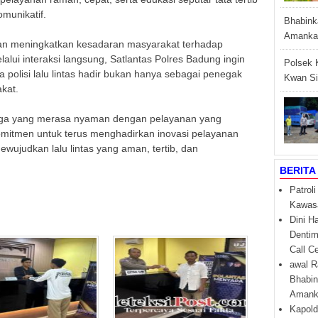
munikatif.
Bhabink
Amankan
an meningkatkan kesadaran masyarakat terhadap
lalui interaksi langsung, Satlantas Polres Badung ingin
Polsek 
olisi lalu lintas hadir bukan hanya sebagai penegak
Kwan Si
akat.
warga yang merasa nyaman dengan pelayanan yang
komitmen untuk terus menghadirkan inovasi pelayanan
ujudkan lalu lintas yang aman, tertib, dan
BERITA
Patrol
Kawas
Dini H
Dentim
Call C
awal R
Bhabin
Amanka
Kapold