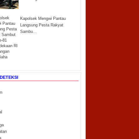
Kapolsek Mengwi Pantau
Langsung Pesta Rakyat
Sambu...
DETEKSI
m
m
al
ga
atan
a