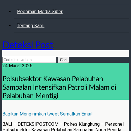
Pedoman Media Siber
Tentang Kami
Deteksi Post
24 Maret 2026
Polsubsektor Kawasan Pelabuhan
Sampalan Intensifkan Patroli Malam di
Pelabuhan Mentigi
Bagikan
Mengirimkan tweet
Sematkan
Email
BALI – DETEKSIPOST.COM – Polres Klungkung – Personel
Polsubsektor Kawasan Pelabuhan Sampalan, Nusa Penida,