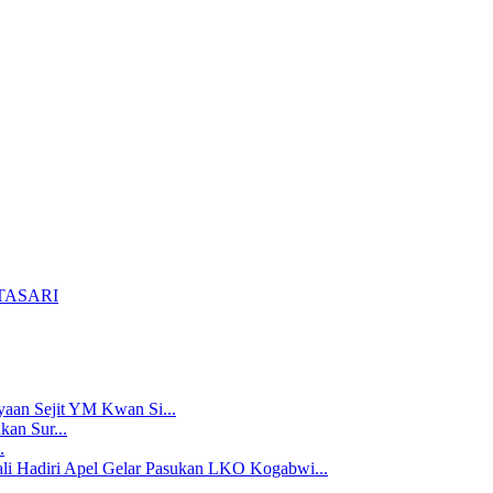
TASARI
aan Sejit YM Kwan Si...
an Sur...
.
li Hadiri Apel Gelar Pasukan LKO Kogabwi...