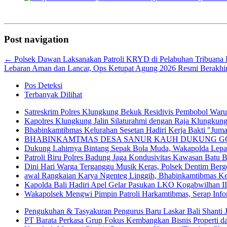
Post navigation
←
Polsek Dawan Laksanakan Patroli KRYD di Pelabuhan Tribuana
Lebaran Aman dan Lancar, Ops Ketupat Agung 2026 Resmi Berakhi
Pos Deteksi
Terbanyak Dilihat
Satreskrim Polres Klungkung Bekuk Residivis Pembobol War
Kapolres Klungkung Jalin Silaturahmi dengan Raja Klungkung
Bhabinkamtibmas Kelurahan Sesetan Hadiri Kerja Bakti "Jumat
BHABINKAMTMAS DESA SANUR KAUH DUKUNG GO
Dukung Lahirnya Bintang Sepak Bola Muda, Wakapolda Lepas 
Patroli Biru Polres Badung Jaga Kondusivitas Kawasan Batu 
Dini Hari Warga Terganggu Musik Keras, Polsek Dentim Berge
awal Rangkaian Karya Ngenteg Linggih, Bhabinkamtibmas K
Kapolda Bali Hadiri Apel Gelar Pasukan LKO Kogabwilhan II
Wakapolsek Mengwi Pimpin Patroli Harkamtibmas, Serap Inf
Pengukuhan & Tasyakuran Pengurus Baru Laskar Bali Shanti 
PT Barata Perkasa Grup Fokus Kembangkan Bisnis Properti 