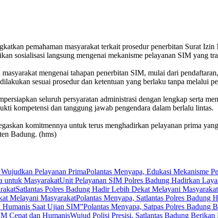
pemahaman masyarakat terkait prosedur penerbitan Surat Izin Meng
n sosialisasi langsung mengenai mekanisme pelayanan SIM yang tran
masyarakat mengenai tahapan penerbitan SIM, mulai dari pendaftaran, v
dilakukan sesuai prosedur dan ketentuan yang berlaku tanpa melalui pe
siapkan seluruh persyaratan administrasi dengan lengkap serta mengik
kti kompetensi dan tanggung jawab pengendara dalam berlalu lintas.
negaskan komitmennya untuk terus menghadirkan pelayanan prima yang 
aten Badung. (hms)
Polantas Menyapa, Edukasi Mekanisme Pe
Unit Pelayanan SIM Polres Badung Hadirkan Laya
Satlantas Polres Badung Hadir Lebih Dekat Melayani Masyarakat
Polantas Menyapa, Satlantas Polres Badung 
Polantas Menyapa, Satpas Polres Badung 
Wujud Polisi Presisi, Satlantas Badung Berik