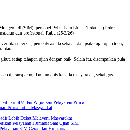
emudi (SIM), personel Polisi Lalu Lintas (Polantas) Polres
sparan dan profesional. Rabu (25/3/26)
erifikasi berkas, pemeriksaan kesehatan dan psikologi, ujian teori,
rantara.
uti setiap tahapan ujian dengan baik. Selain itu, disampaikan pula
cepat, transparan, dan humanis kepada masyarakat, sekaligus
nerbitan SIM dan Wujudkan Pelayanan Prima
nan Prima untuk Masyarakat
Hadir Lebih Dekat Melayani Masyarakat
Berikan Pelayanan Humanis Saat Ujian SIM”
an Pelayanan SIM Cepat dan Humanis