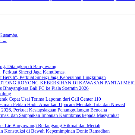
 Kusamba.
r
→
ung, Ditangkap di Banyuwang
, Perkuat Sinergi Jaga Kamtibmas.
 Bersih", Perkuat Sinergi Jaga Kebersihan Lingkungan
TONG ROYONG KEBERSIHAN DI KAWASAN PANTAI MER
Bhayangkara Bali FC ke Piala Soeratin 2026
Bolong
rak Cepat Usai Terima Laporan dari Call Center 110
esiman Petilan Hadir Amankan Upacara Mendak Tirta dan Nuwed
 2026, Perkuat Kesiapsiagaan Penanggulangan Bencana
ormasi dan Sampaikan Imbauan Kamtibmas kepada Masyarakat
Jet Lie Banyuwangi Berlangsung Hikmat dan Meriah
dan Konstruksi di Bawah Kepemimpinan Donie Ramadhan