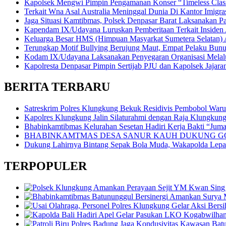
Kapolsek Mengwi Pimpin Pengamanan Konser “Timeless Classi
Terkait Wna Asal Australia Meninggal Dunia Di Kantor Imigrasi
Jaga Situasi Kamtibmas, Polsek Denpasar Barat Laksanakan Pa
Kapendam IX/Udayana Luruskan Pemberitaan Terkait Insiden
Keluarga Besar HMS (Himpuan Masyarkat Sumetera Selatan
Terungkap Motif Bullying Berujung Maut, Empat Pelaku Bun
Kodam IX/Udayana Laksanakan Penyegaran Organisasi Melalui
Kapolresta Denpasar Pimpin Sertijab PJU dan Kapolsek Jajara
BERITA TERBARU
Satreskrim Polres Klungkung Bekuk Residivis Pembobol War
Kapolres Klungkung Jalin Silaturahmi dengan Raja Klungkung
Bhabinkamtibmas Kelurahan Sesetan Hadiri Kerja Bakti “Jumat
BHABINKAMTMAS DESA SANUR KAUH DUKUNG GO
Dukung Lahirnya Bintang Sepak Bola Muda, Wakapolda Lepas 
TERPOPULER