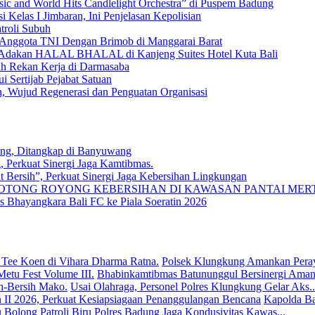
c and World Hits Candlelight Orchestra” di Puspem Badung
 Kelas I Jimbaran, Ini Penjelasan Kepolisian
troli Subuh
 Anggota TNI Dengan Brimob di Manggarai Barat
) Adakan HALAL BHALAL di Kanjeng Suites Hotel Kuta Bali
uh Rekan Kerja di Darmasaba
 Sertijab Pejabat Satuan
n, Wujud Regenerasi dan Penguatan Organisasi
ung, Ditangkap di Banyuwang
, Perkuat Sinergi Jaga Kamtibmas.
 Bersih”, Perkuat Sinergi Jaga Kebersihan Lingkungan
TONG ROYONG KEBERSIHAN DI KAWASAN PANTAI MER
Bhayangkara Bali FC ke Piala Soeratin 2026
Polsek Klungkung Amankan Peray
Bhabinkamtibmas Batununggul Bersinergi Amank
Usai Olahraga, Personel Polres Klungkung Gelar Aks..
Kapolda Ba
Patroli Biru Polres Badung Jaga Kondusivitas Kawas...