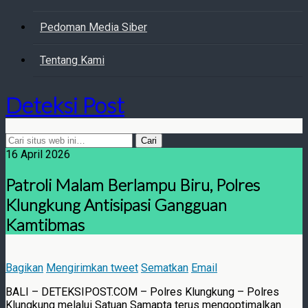
Pedoman Media Siber
Tentang Kami
Deteksi Post
16 April 2026
Patroli Malam Berlampu Biru, Polres
Klungkung Antisipasi Gangguan
Kamtibmas
Bagikan
Mengirimkan tweet
Sematkan
Email
BALI – DETEKSIPOST.COM – Polres Klungkung – Polres
Klungkung melalui Satuan Samapta terus mengoptimalkan