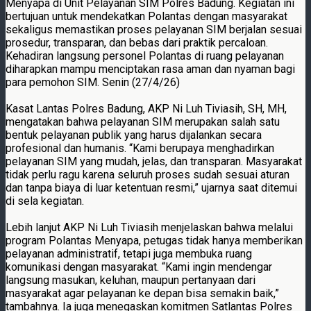
Menyapa di Unit Pelayanan SIM Polres Badung. Kegiatan ini
bertujuan untuk mendekatkan Polantas dengan masyarakat
sekaligus memastikan proses pelayanan SIM berjalan sesuai
prosedur, transparan, dan bebas dari praktik percaloan.
Kehadiran langsung personel Polantas di ruang pelayanan
diharapkan mampu menciptakan rasa aman dan nyaman bagi
para pemohon SIM. Senin (27/4/26)
Kasat Lantas Polres Badung, AKP Ni Luh Tiviasih, SH, MH,
mengatakan bahwa pelayanan SIM merupakan salah satu
bentuk pelayanan publik yang harus dijalankan secara
profesional dan humanis. “Kami berupaya menghadirkan
pelayanan SIM yang mudah, jelas, dan transparan. Masyarakat
tidak perlu ragu karena seluruh proses sudah sesuai aturan
dan tanpa biaya di luar ketentuan resmi,” ujarnya saat ditemui
di sela kegiatan.
Lebih lanjut AKP Ni Luh Tiviasih menjelaskan bahwa melalui
program Polantas Menyapa, petugas tidak hanya memberikan
pelayanan administratif, tetapi juga membuka ruang
komunikasi dengan masyarakat. “Kami ingin mendengar
langsung masukan, keluhan, maupun pertanyaan dari
masyarakat agar pelayanan ke depan bisa semakin baik,”
tambahnya. Ia juga menegaskan komitmen Satlantas Polres