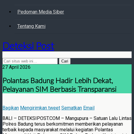
Pedoman Media Siber
Tentang Kami
Deteksi Post
27 April 2026
Polantas Badung Hadir Lebih Dekat,
Pelayanan SIM Berbasis Transparansi
Bagikan
Mengirimkan tweet
Sematkan
Email
BALI – DETEKSIPOST.COM – Mangupura – Satuan Lalu Lintas
Polres Badung terus berkomitmen memberikan pelayanan
terbaik kepada masyarakat melalui kegiatan Polantas