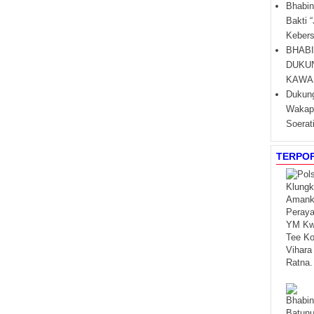
Bhabin
Bakti 
Kebers
BHAB
DUKU
KAWA
Dukung
Wakapo
Soerat
TERPO