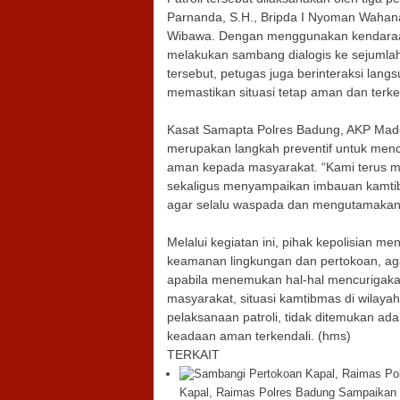
Parnanda, S.H., Bripda I Nyoman Wahan
Wibawa. Dengan menggunakan kendaraan 
melakukan sambang dialogis ke sejumlah
tersebut, petugas juga berinteraksi lan
memastikan situasi tetap aman dan terke
Kasat Samapta Polres Badung, AKP Made
merupakan langkah preventif untuk menc
aman kepada masyarakat. “Kami terus me
sekaligus menyampaikan imbauan kamt
agar selalu waspada dan mengutamakan 
Melalui kegiatan ini, pihak kepolisian 
keamanan lingkungan dan pertokoan, a
apabila menemukan hal-hal mencurigakan
masyarakat, situasi kamtibmas di wilaya
pelaksanaan patroli, tidak ditemukan ad
keadaan aman terkendali. (hms)
TERKAIT
Kapal, Raimas Polres Badung Sampaika