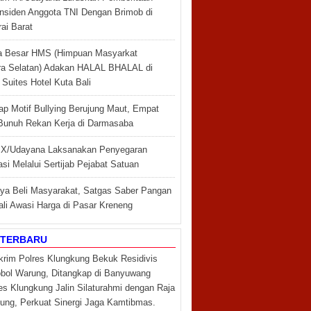
 Insiden Anggota TNI Dengan Brimob di
ai Barat
a Besar HMS (Himpuan Masyarkat
a Selatan) Adakan HALAL BHALAL di
Suites Hotel Kuta Bali
ap Motif Bullying Berujung Maut, Empat
Bunuh Rekan Kerja di Darmasaba
X/Udayana Laksanakan Penyegaran
si Melalui Sertijab Pejabat Satuan
ya Beli Masyarakat, Satgas Saber Pangan
ali Awasi Harga di Pasar Kreneng
 TERBARU
krim Polres Klungkung Bekuk Residivis
ol Warung, Ditangkap di Banyuwang
es Klungkung Jalin Silaturahmi dengan Raja
ung, Perkuat Sinergi Jaga Kamtibmas.