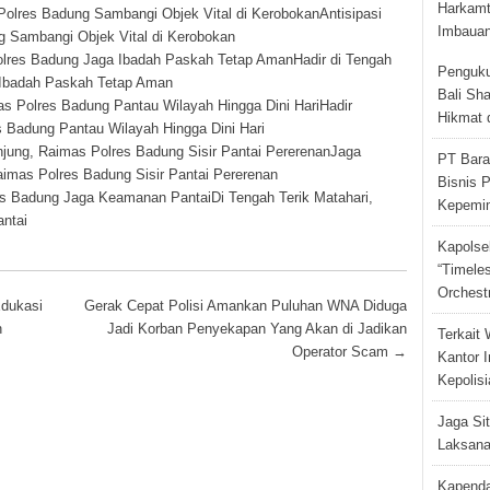
Harkamt
Antisipasi
Imbauan
g Sambangi Objek Vital di Kerobokan
Hadir di Tengah
Penguku
 Ibadah Paskah Tetap Aman
Bali Sh
Hadir
Hikmat 
 Badung Pantau Wilayah Hingga Dini Hari
Jaga
PT Bara
mas Polres Badung Sisir Pantai Pererenan
Bisnis P
Di Tengah Terik Matahari,
Kepemi
ntai
Kapolse
“Timeles
Orchest
dukasi
Gerak Cepat Polisi Amankan Puluhan WNA Diduga
n
Jadi Korban Penyekapan Yang Akan di Jadikan
Terkait 
Operator Scam
→
Kantor I
Kepolisi
Jaga Si
Laksana
Kapenda