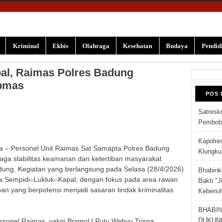
Kriminal
Ekbis
Olahraga
Kesehatan
Budaya
Pendid
al, Raimas Polres Badung
bmas
POS 
Satresk
Pembobo
Kapolre
– Personel Unit Raimas Sat Samapta Polres Badung
Klungku
jaga stabilitas keamanan dan ketertiban masyarakat
dung. Kegiatan yang berlangsung pada Selasa (28/4/2026)
Bhabink
ama Sempidi–Lukluk–Kapal, dengan fokus pada area rawan
Bakti "J
 yang berpotensi menjadi sasaran tindak kriminalitas
Kebersi
BHABI
ersonel Raimas, yakni Brigpol I Putu Wahyu Trisna
DUKUN