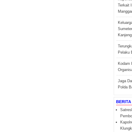
Terkait
Manggar
Keluarg
Sumeter
Kanjeng 
Terungk
Pelaku 
Kodam I
Organisa
Jaga Da
Polda B
BERITA
Satres
Pembob
Kapolr
Klungk