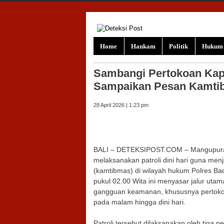
Skip to content
Home
Hankam
Politik
Hukum
Sambangi Pertokoan Kap
Sampaikan Pesan Kamti
28 April 2026 | 1:23 pm
BALI – DETEKSIPOST.COM – Mangupura 
melaksanakan patroli dini hari guna men
(kamtibmas) di wilayah hukum Polres Ba
pukul 02.00 Wita ini menyasar jalur ut
gangguan keamanan, khususnya pertokoan
pada malam hingga dini hari.
Patroli tersebut dilaksanakan oleh tiga p