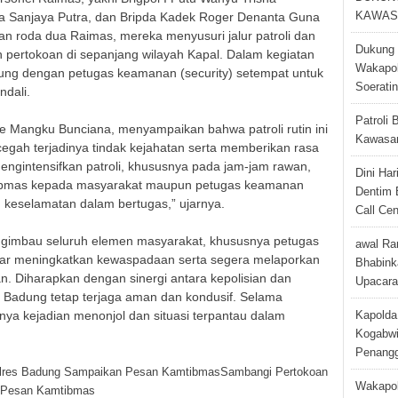
a Sanjaya Putra, dan Bripda Kadek Roger Denanta Guna
KAWAS
roda dua Raimas, mereka menyusuri jalur patroli dan
Dukung 
 pertokoan di sepanjang wilayah Kapal. Dalam kegiatan
Wakapol
gsung dengan petugas keamanan (security) setempat untuk
Soerati
ndali.
Patroli 
 Mangku Bunciana, menyampaikan bahwa patroli rutin ini
Kawasan
egah terjadinya tindak kejahatan serta memberikan rasa
ngintensifkan patroli, khususnya pada jam-jam rawan,
Dini Ha
ibmas kepada masyarakat maupun petugas keamanan
Dentim 
keselamatan dalam bertugas,” ujarnya.
Call Cen
mengimbau seluruh elemen masyarakat, khususnya petugas
awal Ra
gar meningkatkan kewaspadaan serta segera melaporkan
Bhabink
. Diharapkan dengan sinergi antara kepolisian dan
Upacara
h Badung tetap terjaga aman dan kondusif. Selama
anya kejadian menonjol dan situasi terpantau dalam
Kapolda
Kogabwi
Penangg
Sambangi Pertokoan
Wakapol
n Pesan Kamtibmas