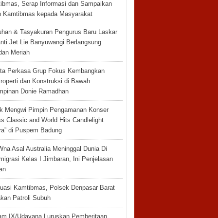
ibmas, Serap Informasi dan Sampaikan
 Kamtibmas kepada Masyarakat
han & Tasyakuran Pengurus Baru Laskar
anti Jet Lie Banyuwangi Berlangsung
dan Meriah
ta Perkasa Grup Fokus Kembangkan
roperti dan Konstruksi di Bawah
mpinan Donie Ramadhan
k Mengwi Pimpin Pengamanan Konser
s Classic and World Hits Candlelight
ra” di Puspem Badung
Wna Asal Australia Meninggal Dunia Di
migrasi Kelas I Jimbaran, Ini Penjelasan
an
tuasi Kamtibmas, Polsek Denpasar Barat
kan Patroli Subuh
m IX/Udayana Luruskan Pemberitaan