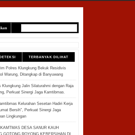
ikan
DETEKSI
TERBANYAK DILIHAT
rim Polres Klungkung Bekuk Residivis
l Warung, Ditangkap di Banyuwang
s Klungkung Jalin Silaturahmi dengan Raja
ng, Perkuat Sinergi Jaga Kamtibmas.
amtibmas Kelurahan Sesetan Hadiri Kerja
umat Bersih", Perkuat Sinergi Jaga
han Lingkungan
NKAMTMAS DESA SANUR KAUH
G GOTONG ROYONG KEBERSIHAN DI