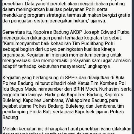
penelitian. Data yang diperoleh akan menjadi bahan penting
dalam meningkatkan kualitas pelayanan Polri serta
mendukung program strategis, termasuk makan bergizi gratis
dan penguatan sistem penegakan hukum,” ujarnya.
Sementara itu, Kapolres Badung AKBP Joseph Edward Purba
menegaskan dukungan penuh terhadap kegiatan tersebut.
“Kami menyambut baik kehadiran Tim Puslitbang Polri
sebagai bagian dari upaya peningkatan kualitas kinerja
organisasi. Kegiatan ini menjadi momentum penting untuk
mengevaluasi dan memperbaiki pelayanan kami agar semakin
adaptif terhadap kebutuhan masyarakat,” ungkapnya.
Kegiatan yang berlangsung di SPPG dan dilanjutkan di Aula
Polres Badung ini turut dihadiri oleh Ketua Tim Kombes Pol
Ida Bagus Made, narasumber dari BRIN Moch. Nurhasim, serta
anggota tim lainnya. Hadir pula Kapolres Badung, Kapolres
Buleleng, Kapolres Jembrana, Wakapolres Badung, para
pejabat utama Polres Badung, Buleleng, dan Jembrana, tim
pendamping Polda Bali, serta para Kapolsek jajaran Polres
Badung.
Melalui kegiatan ini, diharapkan hasil penelitian yang dilakukan