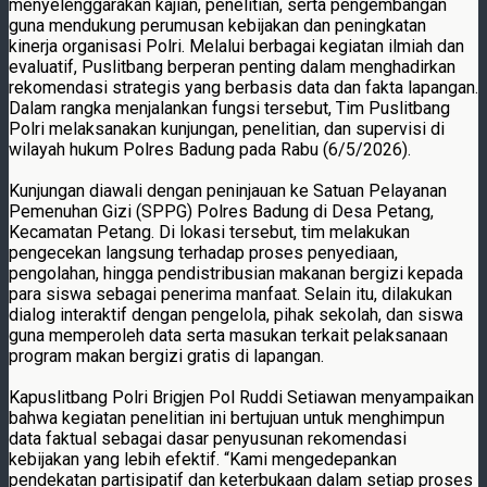
menyelenggarakan kajian, penelitian, serta pengembangan
guna mendukung perumusan kebijakan dan peningkatan
kinerja organisasi Polri. Melalui berbagai kegiatan ilmiah dan
evaluatif, Puslitbang berperan penting dalam menghadirkan
rekomendasi strategis yang berbasis data dan fakta lapangan.
Dalam rangka menjalankan fungsi tersebut, Tim Puslitbang
Polri melaksanakan kunjungan, penelitian, dan supervisi di
wilayah hukum Polres Badung pada Rabu (6/5/2026).
Kunjungan diawali dengan peninjauan ke Satuan Pelayanan
Pemenuhan Gizi (SPPG) Polres Badung di Desa Petang,
Kecamatan Petang. Di lokasi tersebut, tim melakukan
pengecekan langsung terhadap proses penyediaan,
pengolahan, hingga pendistribusian makanan bergizi kepada
para siswa sebagai penerima manfaat. Selain itu, dilakukan
dialog interaktif dengan pengelola, pihak sekolah, dan siswa
guna memperoleh data serta masukan terkait pelaksanaan
program makan bergizi gratis di lapangan.
Kapuslitbang Polri Brigjen Pol Ruddi Setiawan menyampaikan
bahwa kegiatan penelitian ini bertujuan untuk menghimpun
data faktual sebagai dasar penyusunan rekomendasi
kebijakan yang lebih efektif. “Kami mengedepankan
pendekatan partisipatif dan keterbukaan dalam setiap proses