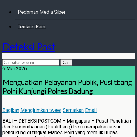
Pedoman Media Siber
Tentang Kami
Deteksi Post
6 Mei 2026
Menguatkan Pelayanan Publik, Puslitbang
Polri Kunjungi Polres Badung
Bagikan
Mengirimkan tweet
Sematkan
Email
BALI – DETEKSIPOST.COM – Mangupura – Pusat Penelitian
dan Pengembangan (Puslitbang) Polri merupakan unsur
pendukung di tingkat Mabes Polri yang memiliki tugas