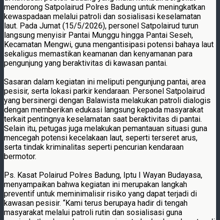
mendorong Satpolairud Polres Badung untuk meningkatkan
kewaspadaan melalui patroli dan sosialisasi keselamatan
laut. Pada Jumat (15/5/2026), personel Satpolairud turun
langsung menyisir Pantai Munggu hingga Pantai Seseh,
Kecamatan Mengwi, guna mengantisipasi potensi bahaya laut
sekaligus memastikan keamanan dan kenyamanan para
pengunjung yang beraktivitas di kawasan pantai.
Sasaran dalam kegiatan ini meliputi pengunjung pantai, area
pesisir, serta lokasi parkir kendaraan. Personel Satpolairud
yang bersinergi dengan Balawista melakukan patroli dialogis
dengan memberikan edukasi langsung kepada masyarakat
terkait pentingnya keselamatan saat beraktivitas di pantai.
Selain itu, petugas juga melakukan pemantauan situasi guna
mencegah potensi kecelakaan laut, seperti terseret arus,
serta tindak kriminalitas seperti pencurian kendaraan
bermotor.
Ps. Kasat Polairud Polres Badung, Iptu I Wayan Budayasa,
menyampaikan bahwa kegiatan ini merupakan langkah
preventif untuk meminimalisir risiko yang dapat terjadi di
kawasan pesisir. “Kami terus berupaya hadir di tengah
masyarakat melalui patroli rutin dan sosialisasi guna