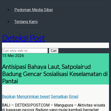
Pedoman Media Siber
Tentang Kami
Deteksi Post
15 Mei 2026
Antisipasi Bahaya Laut, Satpolairud
Badung Gencar Sosialisasi Keselamatan di
Pantai
Bagikan
Mengirimkan tweet
Sematkan
Email
BALI – DETEKSIPOST.COM – Mangupura – Aktivitas wisata
di kawasan pesisir Badung yang mulai kembali bergeliat