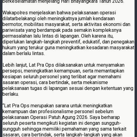
berkeselamatan menjelang Hari Bhayangkara Tahun 2026.
Wakapolres menjelaskan bahwa pelaksanaan operasi
dilatarbelakangi oleh meningkatnya jumlah kendaraan
bermotor, mobilitas masyarakat, serta aktivitas ekonomi dan
pariwisata yang berdampak pada semakin kompleksnya
permasalahan lalu lintas di lapangan. Oleh karena itu,
diperlukan langkah-langkah preventif, edukatif, dan penegakan
hukum yang terukur guna meningkatkan kesadaran masyarakat
dalam berlalu lintas.
Lebih lanjut, Lat Pra Ops dilaksanakan untuk menyamakan
persepsi, meningkatkan kemampuan, serta memantapkan
kesiapan seluruh personel yang terlibat agar memahami
sasaran operasi, cara bertindak, serta mekanisme
pelaksanaan tugas di lapangan sesuai dengan ketentuan yang
berlaku.
“Lat Pra Ops merupakan sarana untuk meningkatkan
kemampuan dan profesionalisme personel sebelum
pelaksanaan Operasi Patuh Agung 2026. Saya berharap
seluruh peserta mengikuti kegiatan ini dengan sungguh-
sungguh sehingga memiliki pemahaman yang sama terkait
sasaran, cara bertindak, serta langkah-langkah yang akan