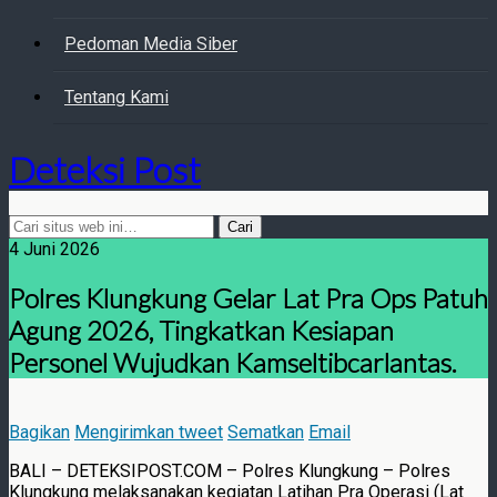
Pedoman Media Siber
Tentang Kami
Deteksi Post
4 Juni 2026
Polres Klungkung Gelar Lat Pra Ops Patuh
Agung 2026, Tingkatkan Kesiapan
Personel Wujudkan Kamseltibcarlantas.
Bagikan
Mengirimkan tweet
Sematkan
Email
BALI – DETEKSIPOST.COM – Polres Klungkung – Polres
Klungkung melaksanakan kegiatan Latihan Pra Operasi (Lat