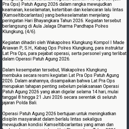
Pra Ops) Patuh Agung 2026 dalam rangka mewujudkan
keamanan, keselamatan, ketertiban dan kelancaran lalu lintas
(Kamseltibcarlantas) yang berkeselamatan menjelang
peringatan Hari Bhayangkara Tahun 2026. Kegiatan tersebut
berlangsung di Aula Jalaga Dharma Pandhapa Polres
Klungkung, (4/6).
Kegiatan dihadiri oleh Wakapolres Klungkung Kompol I Made
Ariawan P., S.H., Kabag Ops Polres Klungkung, para instruktur
Lat Pra Ops, para pejabat operasi, serta personel yang terlibat
dalam Operasi Patuh Agung 2026.
Dalam kesempatan tersebut, Wakapolres Klungkung
membuka secara resmi kegiatan Lat Pra Ops Patuh Agung
2026. Dalam arahannya, disampaikan bahwa Lat Pra Ops
merupakan tahapan penting sebelum pelaksanaan Operasi
Patuh Agung 2026 yang akan digelar selama 14 hari, mulai
tanggal 8 hingga 21 Juni 2026 secara serentak di seluruh
jajaran Polda Bali.
Operasi Patuh Agung 2026 bertujuan untuk meningkatkan
disiplin masyarakat dalam berlalu lintas sekaligus
mewujudkan kondisi Kamseltibcarlantas yang aman dan