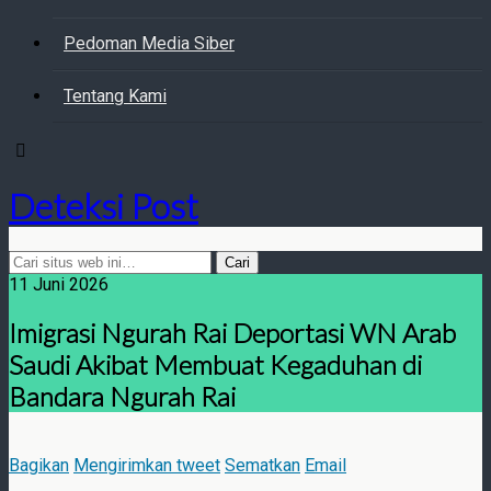
Pedoman Media Siber
Tentang Kami
Deteksi Post
11 Juni 2026
Imigrasi Ngurah Rai Deportasi WN Arab
Saudi Akibat Membuat Kegaduhan di
Bandara Ngurah Rai
Bagikan
Mengirimkan tweet
Sematkan
Email