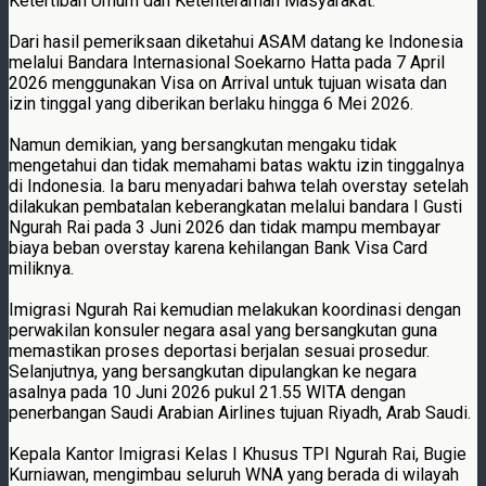
Ketertiban Umum dan Ketenteraman Masyarakat.
Dari hasil pemeriksaan diketahui ASAM datang ke Indonesia
melalui Bandara Internasional Soekarno Hatta pada 7 April
2026 menggunakan Visa on Arrival untuk tujuan wisata dan
izin tinggal yang diberikan berlaku hingga 6 Mei 2026.
Namun demikian, yang bersangkutan mengaku tidak
mengetahui dan tidak memahami batas waktu izin tinggalnya
di Indonesia. Ia baru menyadari bahwa telah overstay setelah
dilakukan pembatalan keberangkatan melalui bandara I Gusti
Ngurah Rai pada 3 Juni 2026 dan tidak mampu membayar
biaya beban overstay karena kehilangan Bank Visa Card
miliknya.
Imigrasi Ngurah Rai kemudian melakukan koordinasi dengan
perwakilan konsuler negara asal yang bersangkutan guna
memastikan proses deportasi berjalan sesuai prosedur.
Selanjutnya, yang bersangkutan dipulangkan ke negara
asalnya pada 10 Juni 2026 pukul 21.55 WITA dengan
penerbangan Saudi Arabian Airlines tujuan Riyadh, Arab Saudi.
Kepala Kantor Imigrasi Kelas I Khusus TPI Ngurah Rai, Bugie
Kurniawan, mengimbau seluruh WNA yang berada di wilayah