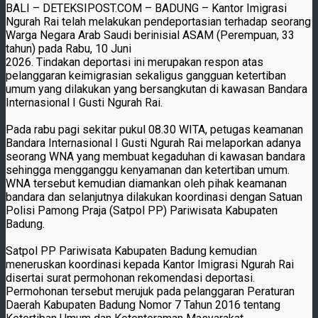
BALI – DETEKSIPOST.COM – BADUNG – Kantor Imigrasi
Ngurah Rai telah melakukan pendeportasian terhadap seorang
Warga Negara Arab Saudi berinisial ASAM (Perempuan, 33
tahun) pada Rabu, 10 Juni
2026. Tindakan deportasi ini merupakan respon atas
pelanggaran keimigrasian sekaligus gangguan ketertiban
umum yang dilakukan yang bersangkutan di kawasan Bandara
Internasional I Gusti Ngurah Rai.
Pada rabu pagi sekitar pukul 08.30 WITA, petugas keamanan
Bandara Internasional I Gusti Ngurah Rai melaporkan adanya
seorang WNA yang membuat kegaduhan di kawasan bandara
sehingga mengganggu kenyamanan dan ketertiban umum.
WNA tersebut kemudian diamankan oleh pihak keamanan
bandara dan selanjutnya dilakukan koordinasi dengan Satuan
Polisi Pamong Praja (Satpol PP) Pariwisata Kabupaten
Badung.
Satpol PP Pariwisata Kabupaten Badung kemudian
meneruskan koordinasi kepada Kantor Imigrasi Ngurah Rai
disertai surat permohonan rekomendasi deportasi.
Permohonan tersebut merujuk pada pelanggaran Peraturan
Daerah Kabupaten Badung Nomor 7 Tahun 2016 tentang