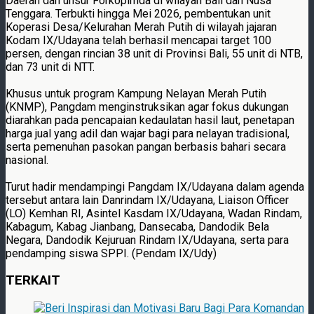
Daerah dan unsur Forkopimda di wilayah Bali dan Nusa
Tenggara. Terbukti hingga Mei 2026, pembentukan unit
Koperasi Desa/Kelurahan Merah Putih di wilayah jajaran
Kodam IX/Udayana telah berhasil mencapai target 100
persen, dengan rincian 38 unit di Provinsi Bali, 55 unit di NTB,
dan 73 unit di NTT.
Khusus untuk program Kampung Nelayan Merah Putih
(KNMP), Pangdam menginstruksikan agar fokus dukungan
diarahkan pada pencapaian kedaulatan hasil laut, penetapan
harga jual yang adil dan wajar bagi para nelayan tradisional,
serta pemenuhan pasokan pangan berbasis bahari secara
nasional.
Turut hadir mendampingi Pangdam IX/Udayana dalam agenda
tersebut antara lain Danrindam IX/Udayana, Liaison Officer
(LO) Kemhan RI, Asintel Kasdam IX/Udayana, Wadan Rindam,
Kabagum, Kabag Jianbang, Dansecaba, Dandodik Bela
Negara, Dandodik Kejuruan Rindam IX/Udayana, serta para
pendamping siswa SPPI. (Pendam IX/Udy)
TERKAIT