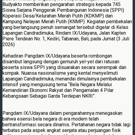
Budyakto memberikan pengarahan strategis kepada 745
Siswa Sarjana Penggerak Pembangunan Indonesia (SPPI)
Koperasi Desa/Kelurahan Merah Putih (KDKMP) dan
Kampung Nelayan Merah Putih (KNMP). Kegiatan pembekalan
yang berlangsung penuh semangat tersebut digelar di Kelas
Lapangan Candradimuka, Rindam IX/Udayana, Jalan Kapten
Piere Tendean No. 1, Kediri, Tabanan, Bali, pada Jumat (3 Juli
2026)
Kehadiran Pangdam IX/Udayana beserta rombongan
disambut langsung dengan gemuruh yel-yel dari ratusan
peserta siswa SPPI yang disuarakan secara serempak dan
kompak. Nuansa nasionalisme yang kental menyelimuti
Lapangan Candradimuka, menandai dimulainya pembekalan
intensif yang mengusung tema “Bela Negara Melalui
Kemandirian Ekonomi Rakyat dan Pengamalan 4 Pilar
Kebangsaan Sebagai Garda Terdepan NKRI”.
Pangdam IX/Udayana dalam pengarahannya menegaskan
bahwa esensi bela negara di era modern telah
bertransformasi secara dinamis. Pertahanan negara tidak lagi
terbatas pada aspek angkat senjata atau perjuangan fisik