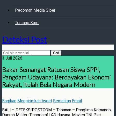
Pedoman Media Siber
Tentang Kami
Deteksi Post
3 Juli 2026
Bakar Semangat Ratusan Siswa SPPI,
Pangdam Udayana: Berdayakan Ekonomi
Rakyat, Itulah Bela Negara Modern
Bagikan
Mengirimkan tweet
Sematkan
Email
BALI – DETEKSIPOST.COM – Tabanan – Panglima Komando
Daerah Militer (Pangdam) IX/Udayana, Mayjen TNI Piek