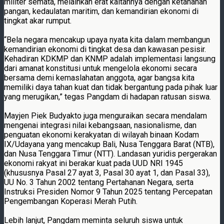
militer semata, melainkan erat kaitannya dengan ketahanan
pangan, kedaulatan maritim, dan kemandirian ekonomi di
tingkat akar rumput.
“Bela negara mencakup upaya nyata kita dalam membangun
kemandirian ekonomi di tingkat desa dan kawasan pesisir.
Kehadiran KDKMP dan KNMP adalah implementasi langsung
dari amanat konstitusi untuk mengelola ekonomi secara
bersama demi kemaslahatan anggota, agar bangsa kita
memiliki daya tahan kuat dan tidak bergantung pada pihak luar
yang merugikan,” tegas Pangdam di hadapan ratusan siswa.
Mayjen Piek Budyakto juga menguraikan secara mendalam
mengenai integrasi nilai kebangsaan, nasionalisme, dan
penguatan ekonomi kerakyatan di wilayah binaan Kodam
IX/Udayana yang mencakup Bali, Nusa Tenggara Barat (NTB),
dan Nusa Tenggara Timur (NTT). Landasan yuridis pergerakan
ekonomi rakyat ini berakar kuat pada UUD NRI 1945
(khususnya Pasal 27 ayat 3, Pasal 30 ayat 1, dan Pasal 33),
UU No. 3 Tahun 2002 tentang Pertahanan Negara, serta
Instruksi Presiden Nomor 9 Tahun 2025 tentang Percepatan
Pengembangan Koperasi Merah Putih.
Lebih lanjut, Pangdam meminta seluruh siswa untuk