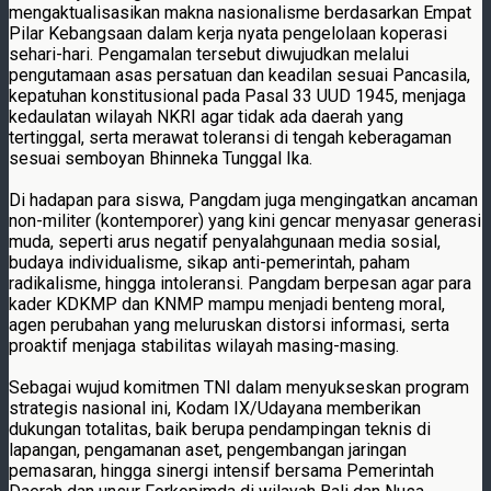
mengaktualisasikan makna nasionalisme berdasarkan Empat
Pilar Kebangsaan dalam kerja nyata pengelolaan koperasi
sehari-hari. Pengamalan tersebut diwujudkan melalui
pengutamaan asas persatuan dan keadilan sesuai Pancasila,
kepatuhan konstitusional pada Pasal 33 UUD 1945, menjaga
kedaulatan wilayah NKRI agar tidak ada daerah yang
tertinggal, serta merawat toleransi di tengah keberagaman
sesuai semboyan Bhinneka Tunggal Ika.
Di hadapan para siswa, Pangdam juga mengingatkan ancaman
non-militer (kontemporer) yang kini gencar menyasar generasi
muda, seperti arus negatif penyalahgunaan media sosial,
budaya individualisme, sikap anti-pemerintah, paham
radikalisme, hingga intoleransi. Pangdam berpesan agar para
kader KDKMP dan KNMP mampu menjadi benteng moral,
agen perubahan yang meluruskan distorsi informasi, serta
proaktif menjaga stabilitas wilayah masing-masing.
Sebagai wujud komitmen TNI dalam menyukseskan program
strategis nasional ini, Kodam IX/Udayana memberikan
dukungan totalitas, baik berupa pendampingan teknis di
lapangan, pengamanan aset, pengembangan jaringan
pemasaran, hingga sinergi intensif bersama Pemerintah