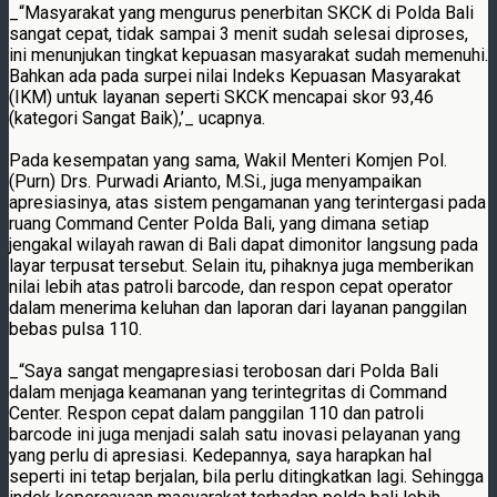
_“Masyarakat yang mengurus penerbitan SKCK di Polda Bali
sangat cepat, tidak sampai 3 menit sudah selesai diproses,
ini menunjukan tingkat kepuasan masyarakat sudah memenuhi.
Bahkan ada pada surpei nilai Indeks Kepuasan Masyarakat
(IKM) untuk layanan seperti SKCK mencapai skor 93,46
(kategori Sangat Baik),’_ ucapnya.
Pada kesempatan yang sama, Wakil Menteri Komjen Pol.
(Purn) Drs. Purwadi Arianto, M.Si., juga menyampaikan
apresiasinya, atas sistem pengamanan yang terintergasi pada
ruang Command Center Polda Bali, yang dimana setiap
jengakal wilayah rawan di Bali dapat dimonitor langsung pada
layar terpusat tersebut. Selain itu, pihaknya juga memberikan
nilai lebih atas patroli barcode, dan respon cepat operator
dalam menerima keluhan dan laporan dari layanan panggilan
bebas pulsa 110.
_“Saya sangat mengapresiasi terobosan dari Polda Bali
dalam menjaga keamanan yang terintegritas di Command
Center. Respon cepat dalam panggilan 110 dan patroli
barcode ini juga menjadi salah satu inovasi pelayanan yang
yang perlu di apresiasi. Kedepannya, saya harapkan hal
seperti ini tetap berjalan, bila perlu ditingkatkan lagi. Sehingga