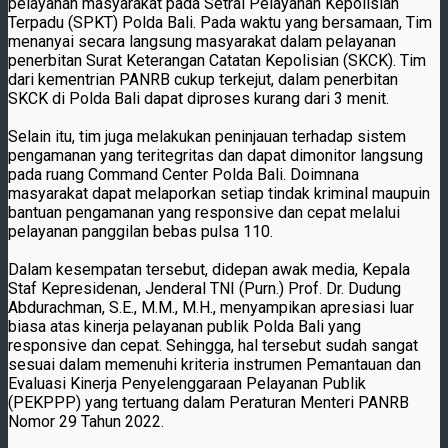
pelayanan masyarakat pada Setral Pelayanan Kepolisian
Terpadu (SPKT) Polda Bali. Pada waktu yang bersamaan, Tim
menanyai secara langsung masyarakat dalam pelayanan
penerbitan Surat Keterangan Catatan Kepolisian (SKCK). Tim
dari kementrian PANRB cukup terkejut, dalam penerbitan
SKCK di Polda Bali dapat diproses kurang dari 3 menit.
Selain itu, tim juga melakukan peninjauan terhadap sistem
pengamanan yang teritegritas dan dapat dimonitor langsung
pada ruang Command Center Polda Bali. Doimnana
masyarakat dapat melaporkan setiap tindak kriminal maupuin
bantuan pengamanan yang responsive dan cepat melalui
pelayanan panggilan bebas pulsa 110.
Dalam kesempatan tersebut, didepan awak media, Kepala
Staf Kepresidenan, Jenderal TNI (Purn.) Prof. Dr. Dudung
Abdurachman, S.E., M.M., M.H., menyampikan apresiasi luar
biasa atas kinerja pelayanan publik Polda Bali yang
responsive dan cepat. Sehingga, hal tersebut sudah sangat
sesuai dalam memenuhi kriteria instrumen Pemantauan dan
Evaluasi Kinerja Penyelenggaraan Pelayanan Publik
(PEKPPP) yang tertuang dalam Peraturan Menteri PANRB
Nomor 29 Tahun 2022.