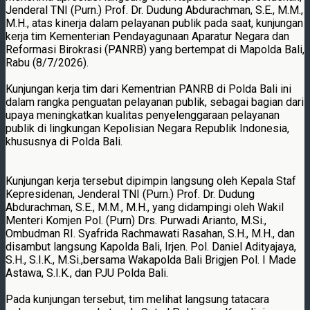
Jenderal TNI (Purn.) Prof. Dr. Dudung Abdurachman, S.E., M.M.,
M.H., atas kinerja dalam pelayanan publik pada saat, kunjungan
kerja tim Kementerian Pendayagunaan Aparatur Negara dan
Reformasi Birokrasi (PANRB) yang bertempat di Mapolda Bali,
Rabu (8/7/2026).
Kunjungan kerja tim dari Kementrian PANRB di Polda Bali ini
dalam rangka penguatan pelayanan publik, sebagai bagian dari
upaya meningkatkan kualitas penyelenggaraan pelayanan
publik di lingkungan Kepolisian Negara Republik Indonesia,
khususnya di Polda Bali.
Kunjungan kerja tersebut dipimpin langsung oleh Kepala Staf
Kepresidenan, Jenderal TNI (Purn.) Prof. Dr. Dudung
Abdurachman, S.E., M.M., M.H., yang didampingi oleh Wakil
Menteri Komjen Pol. (Purn) Drs. Purwadi Arianto, M.Si.,
Ombudman RI. Syafrida Rachmawati Rasahan, S.H., M.H., dan
disambut langsung Kapolda Bali, Irjen. Pol. Daniel Adityajaya,
S.H., S.I.K., M.Si.,bersama Wakapolda Bali Brigjen Pol. I Made
Astawa, S.I.K., dan PJU Polda Bali.
Pada kunjungan tersebut, tim melihat langsung tatacara