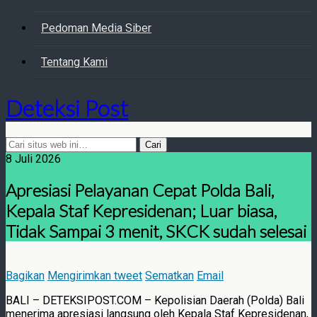
Pedoman Media Siber
Tentang Kami
Deteksi Post
8 Juli 2026
Apresiasi Pelayanan Cepat Polda Bali,
Kepala Staf Kepresidenan; Luar biasa,
Tidak Sampai 3 menit, SKCK sudah selesai
Bagikan
Mengirimkan tweet
Sematkan
Email
BALI – DETEKSIPOST.COM – Kepolisian Daerah (Polda) Bali
menerima apresiasi langsung oleh Kepala Staf Kepresidenan,