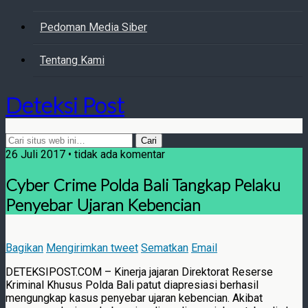
Pedoman Media Siber
Tentang Kami
Deteksi Post
26 Juli 2017 • tidak ada komentar
Cyber Crime Polda Bali Tangkap Pelaku
Penyebar Ujaran Kebencian
Bagikan
Mengirimkan tweet
Sematkan
Email
DETEKSIPOST.COM – Kinerja jajaran Direktorat Reserse
Kriminal Khusus Polda Bali patut diapresiasi berhasil
mengungkap kasus penyebar ujaran kebencian. Akibat