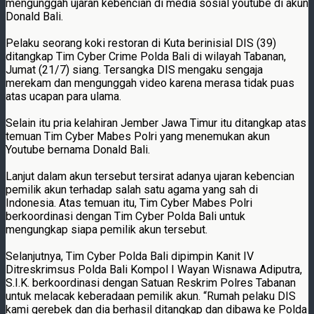
mengunggah ujaran kebencian di media sosial youtube di akun
Donald Bali.
Pelaku seorang koki restoran di Kuta berinisial DIS (39)
ditangkap Tim Cyber Crime Polda Bali di wilayah Tabanan,
Jumat (21/7) siang. Tersangka DIS mengaku sengaja
merekam dan mengunggah video karena merasa tidak puas
atas ucapan para ulama.
Selain itu pria kelahiran Jember Jawa Timur itu ditangkap atas
temuan Tim Cyber Mabes Polri yang menemukan akun
Youtube bernama Donald Bali.
Lanjut dalam akun tersebut tersirat adanya ujaran kebencian
pemilik akun terhadap salah satu agama yang sah di
Indonesia. Atas temuan itu, Tim Cyber Mabes Polri
berkoordinasi dengan Tim Cyber Polda Bali untuk
mengungkap siapa pemilik akun tersebut.
Selanjutnya, Tim Cyber Polda Bali dipimpin Kanit IV
Ditreskrimsus Polda Bali Kompol I Wayan Wisnawa Adiputra,
S.I.K. berkoordinasi dengan Satuan Reskrim Polres Tabanan
untuk melacak keberadaan pemilik akun. “Rumah pelaku DIS
kami gerebek dan dia berhasil ditangkap dan dibawa ke Polda