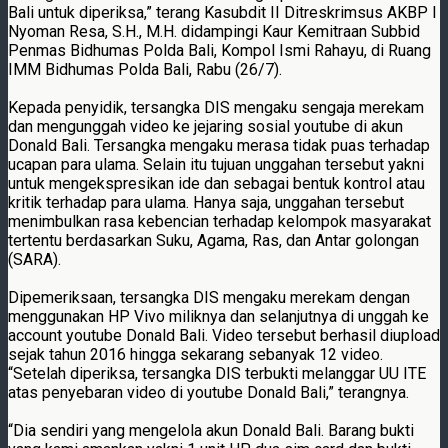
Bali untuk diperiksa,” terang Kasubdit II Ditreskrimsus AKBP I
Nyoman Resa, S.H., M.H. didampingi Kaur Kemitraan Subbid
Penmas Bidhumas Polda Bali, Kompol Ismi Rahayu, di Ruang
IMM Bidhumas Polda Bali, Rabu (26/7).
Kepada penyidik, tersangka DIS mengaku sengaja merekam
dan mengunggah video ke jejaring sosial youtube di akun
Donald Bali. Tersangka mengaku merasa tidak puas terhadap
ucapan para ulama. Selain itu tujuan unggahan tersebut yakni
untuk mengekspresikan ide dan sebagai bentuk kontrol atau
kritik terhadap para ulama. Hanya saja, unggahan tersebut
menimbulkan rasa kebencian terhadap kelompok masyarakat
tertentu berdasarkan Suku, Agama, Ras, dan Antar golongan
(SARA).
Dipemeriksaan, tersangka DIS mengaku merekam dengan
menggunakan HP Vivo miliknya dan selanjutnya di unggah ke
account youtube Donald Bali. Video tersebut berhasil diupload
sejak tahun 2016 hingga sekarang sebanyak 12 video.
“Setelah diperiksa, tersangka DIS terbukti melanggar UU ITE
atas penyebaran video di youtube Donald Bali,” terangnya.
“Dia sendiri yang mengelola akun Donald Bali. Barang bukti