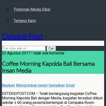
Pedoman Media Siber
Tentang Kami
Deteksi Post
22 Agustus 2017 • tidak ada komentar
Coffee Morning Kapolda Bali Bersama
Insan Media
Bagikan
Mengirimkan tweet
Sematkan
Email
DETEKSIPOST.COM – Telah berlangsung kegiatan Coffee
Morning Kapolda Bali dengan Media, kegiatan tersebut diikuti
sekitar ± 60 orang peserta.bertempat di Cempaka Room