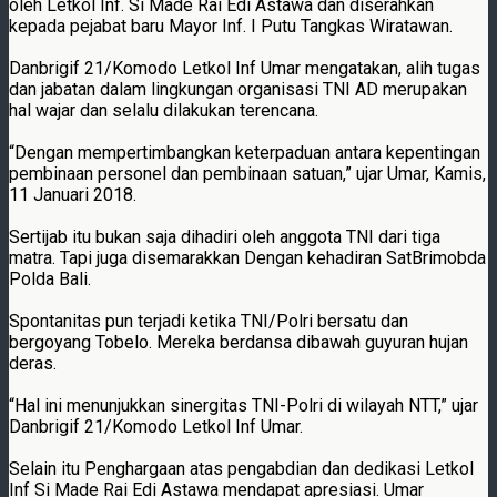
oleh Letkol Inf. Si Made Rai Edi Astawa dan diserahkan
kepada pejabat baru Mayor Inf. I Putu Tangkas Wiratawan.
Danbrigif 21/Komodo Letkol Inf Umar mengatakan, alih tugas
dan jabatan dalam lingkungan organisasi TNI AD merupakan
hal wajar dan selalu dilakukan terencana.
“Dengan mempertimbangkan keterpaduan antara kepentingan
pembinaan personel dan pembinaan satuan,” ujar Umar, Kamis,
11 Januari 2018.
Sertijab itu bukan saja dihadiri oleh anggota TNI dari tiga
matra. Tapi juga disemarakkan Dengan kehadiran SatBrimobda
Polda Bali.
Spontanitas pun terjadi ketika TNI/Polri bersatu dan
bergoyang Tobelo. Mereka berdansa dibawah guyuran hujan
deras.
“Hal ini menunjukkan sinergitas TNI-Polri di wilayah NTT,” ujar
Danbrigif 21/Komodo Letkol Inf Umar.
Selain itu Penghargaan atas pengabdian dan dedikasi Letkol
Inf Si Made Rai Edi Astawa mendapat apresiasi. Umar