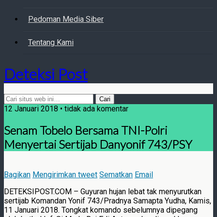
Pedoman Media Siber
Tentang Kami
Deteksi Post
12 Januari 2018 • tidak ada komentar
Senam Tobelo Bersama TNI-Polri
Menyertai Sertijab Danyonif 743/PSY
Bagikan
Mengirimkan tweet
Sematkan
Email
DETEKSIPOST.COM – Guyuran hujan lebat tak menyurutkan
sertijab Komandan Yonif 743/Pradnya Samapta Yudha, Kamis,
11 Januari 2018. Tongkat komando sebelumnya dipegang