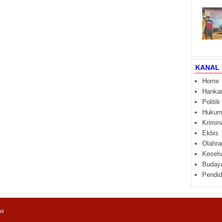
KANAL 
Home
Hanka
Politik
Huku
Krimin
Ekbis
Olahra
Keseh
Buday
Pendid
mi