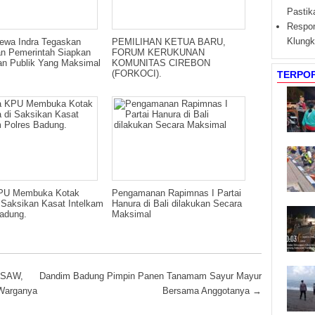
Pasti
Respon
Klungk
ewa Indra Tegaskan
PEMILIHAN KETUA BARU,
an Pemerintah Siapkan
FORUM KERUKUNAN
an Publik Yang Maksimal
KOMUNITAS CIREBON
(FORKOCI).
TERPO
PU Membuka Kotak
Pengamanan Rapimnas I Partai
 Saksikan Kasat Intelkam
Hanura di Bali dilakukan Secara
adung.
Maksimal
 SAW,
Dandim Badung Pimpin Panen Tanamam Sayur Mayur
 Warganya
Bersama Anggotanya
→