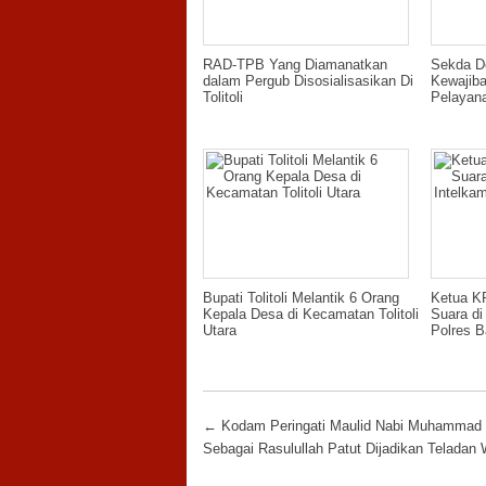
RAD-TPB Yang Diamanatkan
Sekda D
dalam Pergub Disosialisasikan Di
Kewajib
Tolitoli
Pelayan
Bupati Tolitoli Melantik 6 Orang
Ketua K
Kepala Desa di Kecamatan Tolitoli
Suara di
Utara
Polres B
Post navigation
←
Kodam Peringati Maulid Nabi Muhammad
Sebagai Rasulullah Patut Dijadikan Teladan