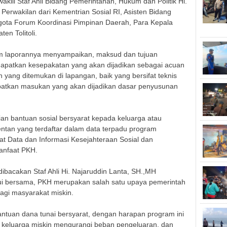
iwakili Staf Ahli Bidang Pemerintahan, Hukum dan Politik Hi.
i Perwakilan dari Kementrian Sosial RI, Asisten Bidang
ota Forum Koordinasi Pimpinan Daerah, Para Kepala
n Tolitoli.
lam laporannya menyampaikan, maksud dan tujuan
dapatkan kesepakatan yang akan dijadikan sebagai acuan
ang ditemukan di lapangan, baik yang bersifat teknis
patkan masukan yang akan dijadikan dasar penyusunan
an bantuan sosial bersyarat kepada keluarga atau
entan yang terdaftar dalam data terpadu program
sat Data dan Informasi Kesejahteraan Sosial dan
anfaat PKH.
dibacakan Staf Ahli Hi. Najaruddin Lanta, SH.,MH
i bersama, PKH merupakan salah satu upaya pemerintah
agi masyarakat miskin.
antuan dana tunai bersyarat, dengan harapan program ini
eluarga miskin mengurangi beban pengeluaran, dan