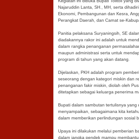
Kegiatan ini dibuka Bupati Tolitoli yang d
Najaruddin Lanta, SH., MH, serta dihadir
Ekonomi, Pembangunan dan Kesra, Angg
Perangkat Daerah, dan Camat se-Kabupate
Panitia pelaksana Suryaningsih, SE da
diadakannya rakor ini adalah untuk men
dalam rangka penanganan permasalahan y
maupun administrasi serta untuk menda
program di tahun yang akan datang.
Dijelaskan, PKH adalah program pemberi
seseorang dengan kategori miskin dan r
penanganan fakir miskin, diolah oleh Pu
ditetapkan sebagai keluarga penerima m
Bupati dalam sambutan tertulisnya yang 
menyampaikan, sebagaimana kita ketahu
dalam memberikan perlindungan sosial b
Upaya ini dilakukan melalui pemberian b
dalam jangka pendek mampu membantu k