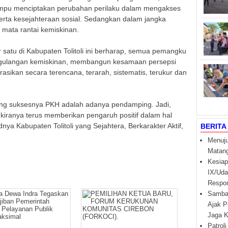
pu menciptakan perubahan perilaku dalam mengakses
serta kesejahteraan sosial. Sedangkan dalam jangka
mata rantai kemiskinan.
r satu di Kabupaten Tolitoli ini berharap, semua pemangku
gulangan kemiskinan, membangun kesamaan persepsi
asikan secara terencana, terarah, sistematis, terukur dan
kung suksesnya PKH adalah adanya pendamping. Jadi,
kiranya terus memberikan pengaruh positif dalam hal
ya Kabupaten Tolitoli yang Sejahtera, Berkarakter Aktif,
BERITA
Menuju
Matan
Kesiap
IX/Uda
Respo
Samban
Ajak P
Jaga K
Patroli