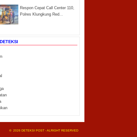
Respon Cepat Call Center 110,
Polres Klungkung Red...
DETEKSI
m
m
al
ga
atan
a
ikan
© 2026 DETEKSI POST - ALRIGHT RESERVED