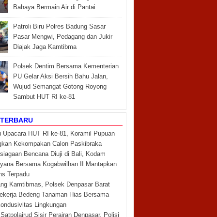
Bahaya Bermain Air di Pantai
Patroli Biru Polres Badung Sasar
Pasar Mengwi, Pedagang dan Jukir
Diajak Jaga Kamtibma
Polsek Dentim Bersama Kementerian
PU Gelar Aksi Bersih Bahu Jalan,
Wujud Semangat Gotong Royong
Sambut HUT RI ke-81
 TERBARU
 Upacara HUT RI ke-81, Koramil Pupuan
gkan Kekompakan Calon Paskibraka
siagaan Bencana Diuji di Bali, Kodam
yana Bersama Kogabwilhan II Mantapkan
ns Terpadu
g Kamtibmas, Polsek Denpasar Barat
ekerja Bedeng Tanaman Hias Bersama
ondusivitas Lingkungan
 Satpolairud Sisir Perairan Denpasar, Polisi