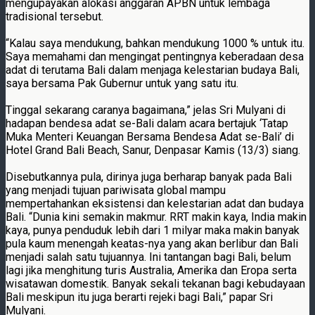
mengupayakan alokasi anggaran APBN untuk lembaga
tradisional tersebut.
“Kalau saya mendukung, bahkan mendukung 1000 % untuk itu.
Saya memahami dan mengingat pentingnya keberadaan desa
adat di terutama Bali dalam menjaga kelestarian budaya Bali,
saya bersama Pak Gubernur untuk yang satu itu.
Tinggal sekarang caranya bagaimana,” jelas Sri Mulyani di
hadapan bendesa adat se-Bali dalam acara bertajuk ‘Tatap
Muka Menteri Keuangan Bersama Bendesa Adat se-Bali’ di
Hotel Grand Bali Beach, Sanur, Denpasar Kamis (13/3) siang.
Disebutkannya pula, dirinya juga berharap banyak pada Bali
yang menjadi tujuan pariwisata global mampu
mempertahankan eksistensi dan kelestarian adat dan budaya
Bali. “Dunia kini semakin makmur. RRT makin kaya, India makin
kaya, punya penduduk lebih dari 1 milyar maka makin banyak
pula kaum menengah keatas-nya yang akan berlibur dan Bali
menjadi salah satu tujuannya. Ini tantangan bagi Bali, belum
lagi jika menghitung turis Australia, Amerika dan Eropa serta
wisatawan domestik. Banyak sekali tekanan bagi kebudayaan
Bali meskipun itu juga berarti rejeki bagi Bali,” papar Sri
Mulyani.