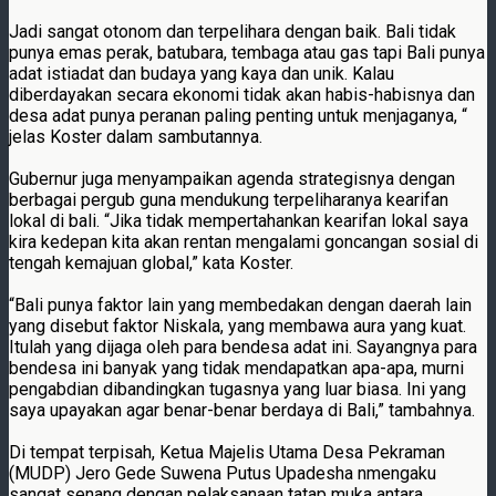
Jadi sangat otonom dan terpelihara dengan baik. Bali tidak
punya emas perak, batubara, tembaga atau gas tapi Bali punya
adat istiadat dan budaya yang kaya dan unik. Kalau
diberdayakan secara ekonomi tidak akan habis-habisnya dan
desa adat punya peranan paling penting untuk menjaganya, “
jelas Koster dalam sambutannya.
Gubernur juga menyampaikan agenda strategisnya dengan
berbagai pergub guna mendukung terpeliharanya kearifan
lokal di bali. “Jika tidak mempertahankan kearifan lokal saya
kira kedepan kita akan rentan mengalami goncangan sosial di
tengah kemajuan global,” kata Koster.
“Bali punya faktor lain yang membedakan dengan daerah lain
yang disebut faktor Niskala, yang membawa aura yang kuat.
Itulah yang dijaga oleh para bendesa adat ini. Sayangnya para
bendesa ini banyak yang tidak mendapatkan apa-apa, murni
pengabdian dibandingkan tugasnya yang luar biasa. Ini yang
saya upayakan agar benar-benar berdaya di Bali,” tambahnya.
Di tempat terpisah, Ketua Majelis Utama Desa Pekraman
(MUDP) Jero Gede Suwena Putus Upadesha nmengaku
sangat senang dengan pelaksanaan tatap muka antara