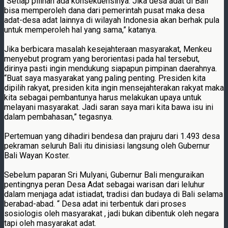
“Setiap pilihan ada konsekuensinya. Jika desa adat di Bali
bisa memperoleh dana dari pemerintah pusat maka desa
adat-desa adat lainnya di wilayah Indonesia akan berhak pula
untuk memperoleh hal yang sama,” katanya.
Jika berbicara masalah kesejahteraan masyarakat, Menkeu
menyebut program yang berorientasi pada hal tersebut,
dirinya pasti ingin mendukung siapapun pimpinan daerahnya.
“Buat saya masyarakat yang paling penting. Presiden kita
dipilih rakyat, presiden kita ingin mensejahterakan rakyat maka
kita sebagai pembantunya harus melakukan upaya untuk
melayani masyarakat. Jadi saran saya mari kita bawa isu ini
dalam pembahasan,” tegasnya.
Pertemuan yang dihadiri bendesa dan prajuru dari 1.493 desa
pekraman seluruh Bali itu dinisiasi langsung oleh Gubernur
Bali Wayan Koster.
Sebelum paparan Sri Mulyani, Gubernur Bali menguraikan
pentingnya peran Desa Adat sebagai warisan dari leluhur
dalam menjaga adat istiadat, tradisi dan budaya di Bali selama
berabad-abad. “ Desa adat ini terbentuk dari proses
sosiologis oleh masyarakat , jadi bukan dibentuk oleh negara
tapi oleh masyarakat adat.