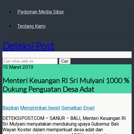
Pedoman Media Siber
Tentang Kami
Deteksi Post
15 Maret 2019
Menteri Keuangan RI Sri Mulyani 1000 %
Dukung Penguatan Desa Adat
Bagikan
Mengirimkan tweet
Sematkan
Email
DETEKSIPOST.COM – SANUR – BALI, Menteri Keuangan RI
Sri Mulyani menyatakan mendukung upaya Gubernur Bali
Wayan Koster dalam memperkuat desa adat dan