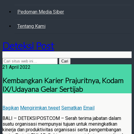
Pedoman Media Siber
Tentang Kami
Deteksi Post
21 April 2022
Kembangkan Karier Prajuritnya, Kodam
IX/Udayana Gelar Sertijab
Bagikan
Mengirimkan tweet
Sematkan
Email
BALI – DETEKSIPOST.COM – Serah terima jabatan dalam
suatu organisasi mempunyai tujuan untuk meningkatkan
kinerja dan produktivitas organisasi serta pengembangan