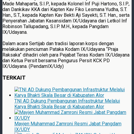
Made Mahaparta, S.I.P., kepada Kolonel Inf Puji Hartono, S.I.P.,
dan Dankikav KKA dari Kapten Kav Fiko Lesmana Yudha, S.T.
Han., S.T., kepada Kapten Kav Bekti Aji Sayekti, S.T. Han., serta
Penyerahan Jabatan Kasansidam IX/Udayana dari Letkol Inf
Robinson Tallupadang, S.I.P. M.H., kepada Pangdam
IX/Udayana.
Dalam acara Sertijab dan tradisi laporan korps dengan
melakukan penciuman Pataka Kodam IX/Udayana “Praja
Raksaka” dihadiri oleh para Pejabat Teras Kodam IX/Udayana
dan Ketua Persit bersama Pengurus Persit KCK PD
IX/Udayana. (PendamIX/Udy)
TERKAIT
TNI AD Dukung Pembangunan Infrastruktur Melalui
Karya Bhakti Skala Besar di Kabupaten Alor
Mayjen Muhammad Zamroni Resmi Jabat Pangdam
IX/UDY