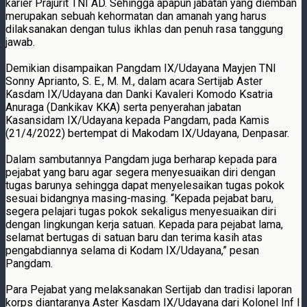
karier Prajurit TNI AD. Sehingga apapun jabatan yang diemban
merupakan sebuah kehormatan dan amanah yang harus
dilaksanakan dengan tulus ikhlas dan penuh rasa tanggung
jawab.
Demikian disampaikan Pangdam IX/Udayana Mayjen TNI
Sonny Aprianto, S. E., M. M., dalam acara Sertijab Aster
Kasdam IX/Udayana dan Danki Kavaleri Komodo Ksatria
Anuraga (Dankikav KKA) serta penyerahan jabatan
Kasansidam IX/Udayana kepada Pangdam, pada Kamis
(21/4/2022) bertempat di Makodam IX/Udayana, Denpasar.
Dalam sambutannya Pangdam juga berharap kepada para
pejabat yang baru agar segera menyesuaikan diri dengan
tugas barunya sehingga dapat menyelesaikan tugas pokok
sesuai bidangnya masing-masing. “Kepada pejabat baru,
segera pelajari tugas pokok sekaligus menyesuaikan diri
dengan lingkungan kerja satuan. Kepada para pejabat lama,
selamat bertugas di satuan baru dan terima kasih atas
pengabdiannya selama di Kodam IX/Udayana,” pesan
Pangdam.
Para Pejabat yang melaksanakan Sertijab dan tradisi laporan
korps diantaranya Aster Kasdam IX/Udayana dari Kolonel Inf I