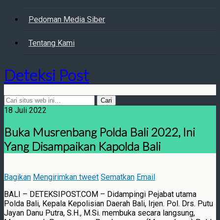
Pedoman Media Siber
Tentang Kami
Deteksi Post
18 Juli 2022
Buka Musrenbang Polda Bali 2022, Ini
Yang Disampaikan Kapolda Bali
Bagikan
Mengirimkan tweet
Sematkan
Email
BALI – DETEKSIPOST.COM – Didampingi Pejabat utama
Polda Bali, Kepala Kepolisian Daerah Bali, Irjen. Pol. Drs. Putu
Jayan Danu Putra, S.H., M.Si. membuka secara langsung,