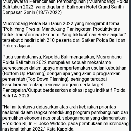
Musyawarah Perencanaan Pembangunan (Musrenbang) Polda
Bali tahun 2022, yang digelar di Ballroom Hotel Grand Santhi,
Denpasar, Senin (18/7/2022).
Musrenbang Polda Bali tahun 2022 yang mengambil tema
“Polri Yang Presisi Mendukung Peningkatan Produktivitas
Untuk Transformasi Ekonomi Yang Inklusif dan Berkelanjutan”
tersebut dihadiri oleh 210 peserta dari Satker Polda Bali dan
Polres Jajaran.
Pada sambutannya, Kapolda Bali mengatakan, Musrenbang
Polda Bali tahun 2022 merupakan sebuah mekanisme
perencanaan dalam upaya mempertemukan usulan kebutuhan
(Bottom Up Planning) dengan apa yang akan diprogramkan
pemerintah (Top Down Planning), sehingga tercapai
keselarasan tentang rencana program serta target
Pencapaian/Output berdasarkan alokasi pagu indikatif Polda
Bali T.A. 2023.
“Hal ini tentunya didasarkan atas arah kebijakan prioritas
nasional dalam rangka mendukung program pembangunan dan
pemulihan ekonomi nasional, sebagaimana yang diamanatkan
Presiden RI, Ir. H. Joko Widodo, pada pembukaan musrenbang
nasional tahun 2022,” Kata Kapolda.