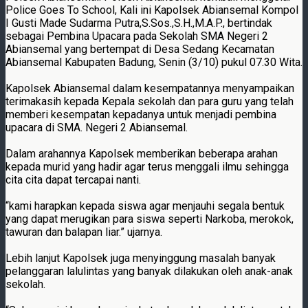
Police Goes To School, Kali ini Kapolsek Abiansemal Kompol
I Gusti Made Sudarma Putra,S.Sos.,S.H.,M.A.P., bertindak
sebagai Pembina Upacara pada Sekolah SMA Negeri 2
Abiansemal yang bertempat di Desa Sedang Kecamatan
Abiansemal Kabupaten Badung, Senin (3/10) pukul 07.30 Wita.
Kapolsek Abiansemal dalam kesempatannya menyampaikan
terimakasih kepada Kepala sekolah dan para guru yang telah
memberi kesempatan kepadanya untuk menjadi pembina
upacara di SMA. Negeri 2 Abiansemal.
Dalam arahannya Kapolsek memberikan beberapa arahan
kepada murid yang hadir agar terus menggali ilmu sehingga
cita cita dapat tercapai nanti.
“kami harapkan kepada siswa agar menjauhi segala bentuk
yang dapat merugikan para siswa seperti Narkoba, merokok,
tawuran dan balapan liar.” ujarnya.
Lebih lanjut Kapolsek juga menyinggung masalah banyak
pelanggaran lalulintas yang banyak dilakukan oleh anak-anak
sekolah.