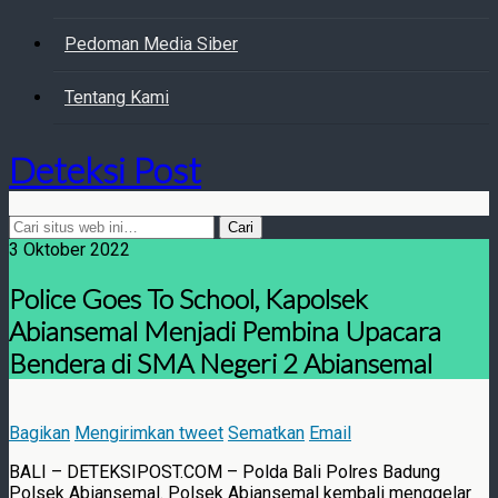
Pedoman Media Siber
Tentang Kami
Deteksi Post
3 Oktober 2022
Police Goes To School, Kapolsek
Abiansemal Menjadi Pembina Upacara
Bendera di SMA Negeri 2 Abiansemal
Bagikan
Mengirimkan tweet
Sematkan
Email
BALI – DETEKSIPOST.COM – Polda Bali Polres Badung
Polsek Abiansemal. Polsek Abiansemal kembali menggelar