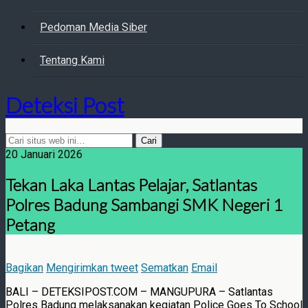
Pedoman Media Siber
Tentang Kami
Deteksi Post
20 Januari 2026
Tekan Laka Lantas Pelajar, Satlantas
Polres Badung Sambangi SMK Negeri 1
Petang
Bagikan
Mengirimkan tweet
Sematkan
Email
BALI – DETEKSIPOST.COM – MANGUPURA – Satlantas
Polres Badung melaksanakan kegiatan Police Goes To School