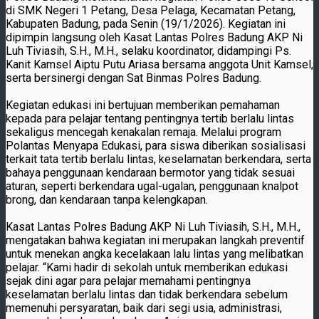
di SMK Negeri 1 Petang, Desa Pelaga, Kecamatan Petang,
Kabupaten Badung, pada Senin (19/1/2026). Kegiatan ini
dipimpin langsung oleh Kasat Lantas Polres Badung AKP Ni
Luh Tiviasih, S.H., M.H., selaku koordinator, didampingi Ps.
Kanit Kamsel Aiptu Putu Ariasa bersama anggota Unit Kamsel,
serta bersinergi dengan Sat Binmas Polres Badung.
Kegiatan edukasi ini bertujuan memberikan pemahaman
kepada para pelajar tentang pentingnya tertib berlalu lintas
sekaligus mencegah kenakalan remaja. Melalui program
Polantas Menyapa Edukasi, para siswa diberikan sosialisasi
terkait tata tertib berlalu lintas, keselamatan berkendara, serta
bahaya penggunaan kendaraan bermotor yang tidak sesuai
aturan, seperti berkendara ugal-ugalan, penggunaan knalpot
brong, dan kendaraan tanpa kelengkapan.
Kasat Lantas Polres Badung AKP Ni Luh Tiviasih, S.H., M.H.,
mengatakan bahwa kegiatan ini merupakan langkah preventif
untuk menekan angka kecelakaan lalu lintas yang melibatkan
pelajar. “Kami hadir di sekolah untuk memberikan edukasi
sejak dini agar para pelajar memahami pentingnya
keselamatan berlalu lintas dan tidak berkendara sebelum
memenuhi persyaratan, baik dari segi usia, administrasi,