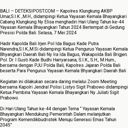
BALI – DETEKSIPOST.COM – Kapolres Klungkung AKBP
Umar,S.I.K. ,M.H., didampingi Ketua Yayasan Kemala Bhayangkari
Cabang Klungkung Ny Elisa menghadiri Hari Ulang Tahun ke-44
Yayasan Kemala Bhayangkari Tahun 2024 Bertempat di Gedung
Presisi Polda Bali. Selasa, 7 Mei 2024
Hadir Kapolda Bali Irjen Pol Ida Bagus Kade Putra
Narendra,S.I.K.,M.Si didampingi Ketua Pengurus Yayasan Kemala
Bhyangkari Daerah Bali Ny Ira Ida Bagus, Wakapolda Bali Brigjen.
Pol. Dr. I Gusti Kade Budhi Harryarsana, S.I.K., S.H., M.Hum.,
bersama dengan PJU Polda Bali, Kapolres Jajaran Polda Bali
beserta Para Pengurus Yayasan Kemala Bhyangkari Daerah Bali
Kegiatan ini dilakukan secara daring melalui Zoom Meeting
bersama Kapolri Jendral Polisi Listyo Sigit Prabowo didampingi
Ketua Pembina Yayasan Kemala Bhayangkari Ny Juliati Sigit
Prabowo.
Di Hari Ulang Tahun ke-44 dengan Tema “ Yayasan Kemala
Bhayangkari Mendukung Pemerintah Dalam melanjutkan
Program Kemendikbudristek Menuju Generasi Emas Tahun
2045”